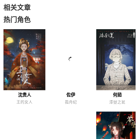
相关文章
热门角色
沈贵人
佐伊
何茹
王的女人
孤舟纪
漆昼之瓮