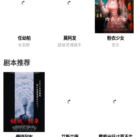
任幼柏
莫阿发
粉衣少女
长安醉
超级灵魂画手
苍生
剧本推荐
缠绕列车
艾斯兰德
葬爱出征寸草不生