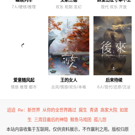
7人/硬核/推理
欢乐 机制 玄幻
现代 欢乐 开放
爱意随风起
王的女人
后来待续
情感 推理 都市
古风/情感/欢乐/本格
6人/现代/还原/沉浸
迢迢
Re：新世界
从你的全世界路过
腐生
青语
高家大院
如是
生
三周目最后的神隐
鲸鱼马戏团
孤儿怨
本站内容收集于互联网，仅供资料展示，不作赢利之用。版权归原