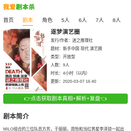
首页
剧本
角色
5人
6人
7人
8人
逐梦演艺圈
发行/作者：
迷之推理社
题材：新手中国 现代 演艺圈
类型：
开放型
人数：
9人
时长：
4小时（以内）
更新：
2020-03-07 16:40
👉点击获取剧本真相+解析+复盘👈
剧本简介
MILO组合的三位队员方芳，于丽丽，周怡和当红男星李泽琼一起出