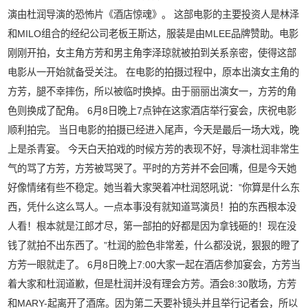
演由杜润导演的恐怖片《酒店惊魂》。 这部电影的主要投资人是林泽
和MILO组合的经纪公司老板王斯达，服装是由MLEE品牌赞助。电影
刚刚开拍，女主角方芳和男主角李泽琼就被拍到关系亲密，使得这部
电影从一开始就备受关注。 在电影的拍摄过程中，原本出演女主角的
方芳，腿不幸摔伤，所以被临时换掉。由于丽丽出演女一，方芳的角
色则换成了配角。 6月8日晚上7点钟在这家酒店举行宴会，庆祝电影
顺利拍完。 当日电影的拍摄已经进入尾声，今天是最后一场大戏，晚
上是杀青宴。 今天白天拍戏的时候方芳的表现不好，导演杜润非常生
气的骂了方芳，方芳被骂哭了。平时的方芳并不会回嘴，但是今天她
好像情绪有些不稳定。她当着大家哭着冲杜润怒吼说：”你算是什么东
西，凭什么这么骂人。一点本事没有就知道骂演员！拍的东西根本没
人看！根本就是江郎才尽，第一部拍的好都是因为拿钱砸的！现在没
钱了就拍不出东西了。”杜润的脸色非常差，什么都没说，狠狠的瞪了
方芳一眼就走了。 6月8日晚上7:00大家一起在酒店参加宴会，方芳当
着大家和杜润道歉，但是杜润并没有理会方芳。酒会8:30散场，方芳
和MARY-起离开了酒席。因为第二天要补镜头并且举行记者会，所以