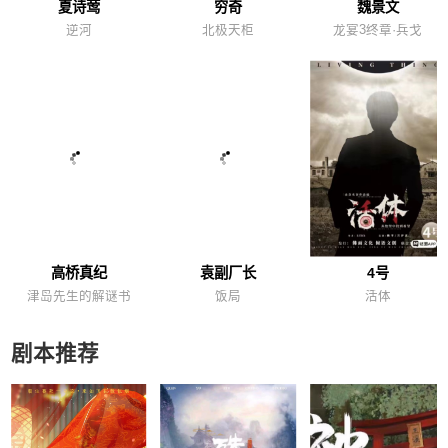
夏诗莺
穷奇
魏景文
逆河
北极天柜
龙宴3终章·兵戈
高桥真纪
袁副厂长
4号
津岛先生的解谜书
饭局
活体
剧本推荐