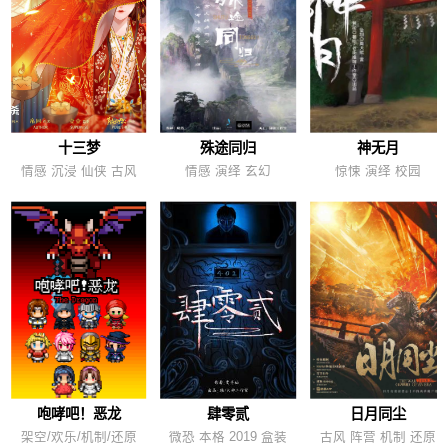
十三梦
殊途同归
神无月
情感 沉浸 仙侠 古风
情感 演绎 玄幻
惊悚 演绎 校园
咆哮吧！恶龙
肆零贰
日月同尘
架空/欢乐/机制/还原
微恐 本格 2019 盒装
古风 阵营 机制 还原