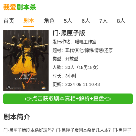
首页
剧本
角色
5人
6人
7人
8人
门·黑匣子版
发行/作者：
喵嘎工作室
题材：现代/其他/惊悚/情感/还原
类型：
开放型
人数：
30人（15男15女）
时长：
3小时
更新：
2024-05-11 10:43
👉点击获取剧本真相+解析+复盘👈
剧本简介
门·黑匣子版剧本杀好玩吗？门·黑匣子版剧本杀是几人本？门·黑匣子