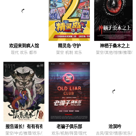
欢迎来到疯人馆
精灵岛·守护
神栖于桑木之上
现代 欢乐 都市
架空 机制 欢乐
架空/其他/惊悚/推理/
报告道长！有有有有鬼！
老骗子俱乐部
沧溟吟
架空/中式/推理/欢乐/变格/还原
欢乐/机制/阵营/现代
古风/架空/情感/欢乐/