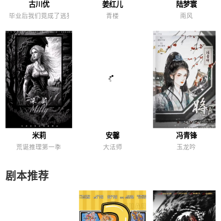
古川优
姜红儿
陆梦寰
毕业后我们竟成了逃犯！？
青楼
南风
米莉
安馨
冯青锋
荒诞推理第一季
大法师
玉龙吟
剧本推荐