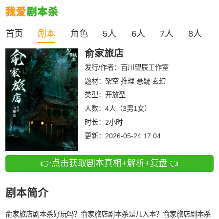
首页
剧本
角色
5人
6人
7人
8人
俞家旅店
发行/作者：
百川望辰工作室
题材：架空 推理 悬疑 玄幻
类型：
开放型
人数：
4人（3男1女）
时长：
2小时
更新：
2026-05-24 17:04
👉点击获取剧本真相+解析+复盘👈
剧本简介
俞家旅店剧本杀好玩吗？俞家旅店剧本杀是几人本？俞家旅店剧本杀