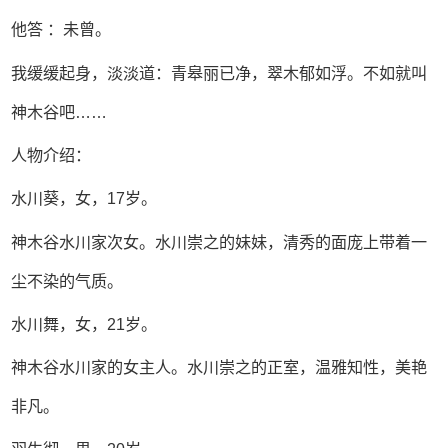
他答 ：未曾。
我缓缓起身，淡淡道：青皋丽已净，翠木郁如浮。不如就叫
神木谷吧……
人物介绍：
水川葵，女，17岁。
神木谷水川家次女。水川崇之的妹妹，清秀的面庞上带着一
尘不染的气质。
水川舞，女，21岁。
神木谷水川家的女主人。水川崇之的正室，温雅知性，美艳
非凡。