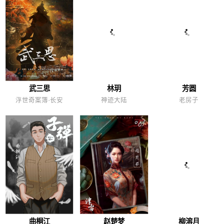
武三思
林玥
芳圆
浮世奇案簿·长安
神迹大陆
老房子
曲桐江
赵楚梦
柳溶月