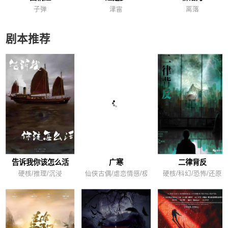
子弹
津雷
离落
剧本推荐
告诉我你该怎么活
广寒
二律背反
硬核/推理/沉浸
仙侠古偶/虐恋情感/极致爽文
硬核/科幻/恐怖/还原