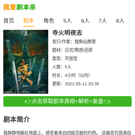
首页
剧本
角色
5人
6人
7人
8人
寺火明夜志
发行/作者：
独角仙推理
题材：日式/情感/还原
类型：
开放型
人数：
5人
时长：
4小时（以内）
更新：
2021-05-11 20:36
👉点击获取剧本真相+解析+复盘👈
剧本简介
我静静地躺在地面上，感受着来自四肢百骸的灼热。 这痛苦究竟源自