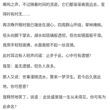
嘶鸣之声，不过随着时间的流逝，它们都渐渐离我远去，变
得时有时无……
再次睁开眼时我已端坐在湖心，四周群山环绕，翠林掩映。
低头向脚下望去，湖水如琉璃般透彻，但也如镜面般平滑。
我用手轻轻拨拂，水面竟掀不起一丝涟漪。
此时耳边有人轻声问道：止步于此，心中可有遗憾？
我答：虽无遗憾，但负人良多。
那人又说：世事漫随流水，算来一梦浮生。若今后久居此
地，你可愿意？
我释然地笑了，说道 ：此处盛景我一生从未得见，你可有为
此命名？