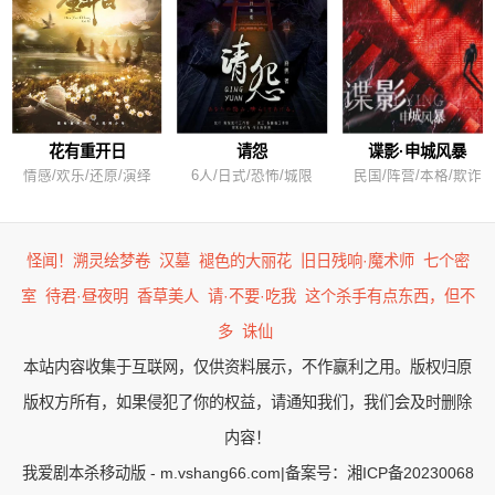
花有重开日
请怨
谍影·申城风暴
情感/欢乐/还原/演绎
6人/日式/恐怖/城限
民国/阵营/本格/欺诈
怪闻！溯灵绘梦卷
汉墓
褪色的大丽花
旧日残响·魔术师
七个密
室
待君·昼夜明
香草美人
请·不要·吃我
这个杀手有点东西，但不
多
诛仙
本站内容收集于互联网，仅供资料展示，不作赢利之用。版权归原
版权方所有，如果侵犯了你的权益，请通知我们，我们会及时删除
内容！
我爱剧本杀移动版 - m.vshang66.com
|
备案号：湘ICP备20230068