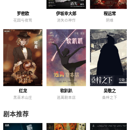
罗密欧
伊坂幸大郎
程远常
花园与夜莺
消失の神作
阴缘
红龙
软趴趴
吴敬之
黑巫术山庄
逃离剧本店
桑梓之下
剧本推荐