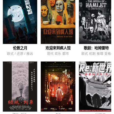
伦敦之月
欢迎来到疯人馆
歌剧：哈姆雷特
欧式 / 还原 / 推凶
现代 欢乐 都市
欧式 机制 推理 变格