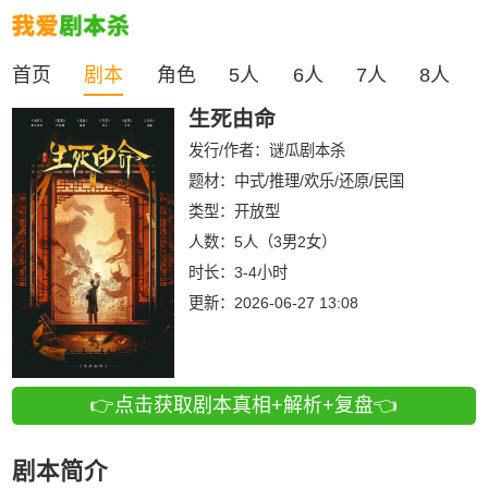
首页
剧本
角色
5人
6人
7人
8人
生死由命
发行/作者：
谜瓜剧本杀
题材：中式/推理/欢乐/还原/民国
类型：
开放型
人数：
5人（3男2女）
时长：
3-4小时
更新：
2026-06-27 13:08
👉点击获取剧本真相+解析+复盘👈
剧本简介