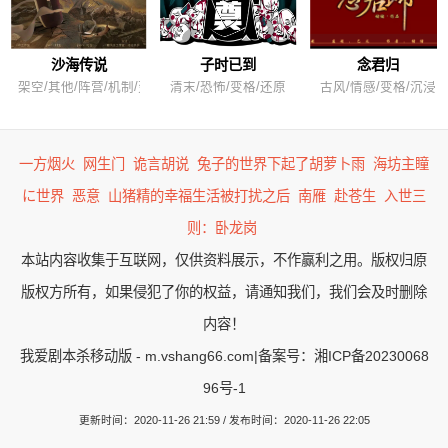
沙海传说
子时已到
念君归
架空/其他/阵营/机制/变格/进阶
清末/恐怖/变格/还原
古风/情感/变格/沉浸
一方烟火
网生门
诡言胡说
兔子的世界下起了胡萝卜雨
海坊主瞳
に世界
恶意
山猪精的幸福生活被打扰之后
南雁
赴苍生
入世三
则：卧龙岗
本站内容收集于互联网，仅供资料展示，不作赢利之用。版权归原
版权方所有，如果侵犯了你的权益，请通知我们，我们会及时删除
内容！
我爱剧本杀移动版 - m.vshang66.com
|
备案号：湘ICP备20230068
96号-1
更新时间：2020-11-26 21:59 / 发布时间：2020-11-26 22:05