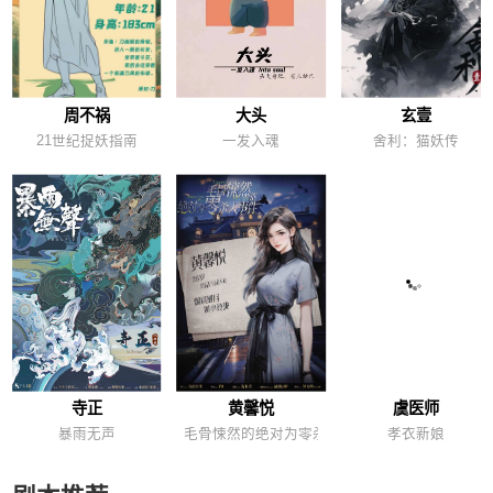
周不祸
大头
玄壹
21世纪捉妖指南
一发入魂
舍利：猫妖传
寺正
黄馨悦
虞医师
暴雨无声
毛骨悚然的绝对为零杀人事件
孝衣新娘