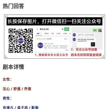
热门回答
剧本详情
女性：
沈心 /
舒遥 /
乔雨
男性：
肖律凡 /
温子祎 / 靳衡