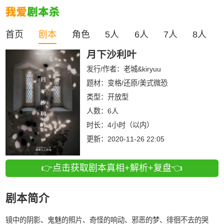
首页
剧本
角色
5人
6人
7人
8人
月下沙利叶
发行/作者：
老城&kiryuu
题材：变格/还原/美式微恐
类型：
开放型
人数：
6人
时长：
4小时（以内）
更新：
2020-11-26 22:05
👉点击获取剧本真相+解析+复盘👈
剧本简介
镜中的阴影、鬼魅的照片、奇怪的响动、邪恶的梦、徘徊不去的哭