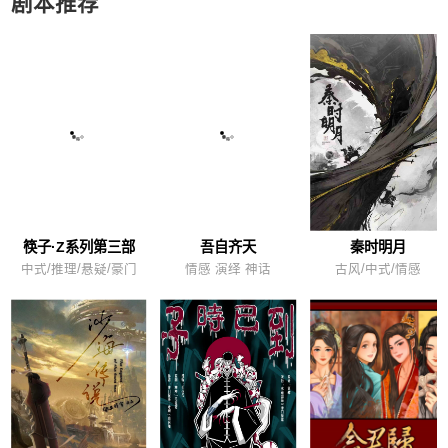
剧本推荐
筷子·Z系列第三部
吾自齐天
秦时明月
中式/推理/悬疑/豪门
情感 演绎 神话
古风/中式/情感