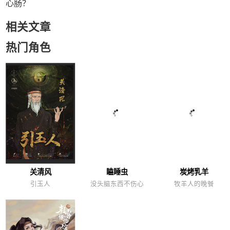
心肠？
相关文章
热门角色
关清风
瞌睡虫
炭烤乳羊
引玉人
没头脑东西不伤心
牧羊人的晚餐