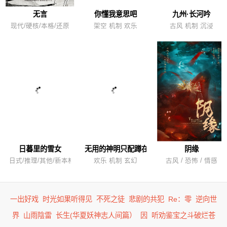
无言
你懂我意思吧
九州·长河吟
现代/硬核/本格/还原
架空 机制 欢乐
古风 机制 沉浸
日暮里的雪女
无用的神明只配蹲在角落
阴缘
日式/推理/其他/新本格/还原
欢乐 机制 玄幻
古风 / 恐怖 / 情感
一出好戏
时光如果听得见
不死之徒
悲剧的共犯
Re：零
逆向世
界
山雨陰雷
长生(华夏妖神志人间篇）
因
听劝鉴宝之斗破烂苍