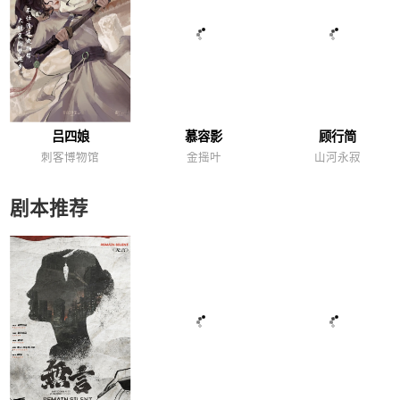
吕四娘
慕容影
顾行简
刺客博物馆
金摇叶
山河永寂
剧本推荐