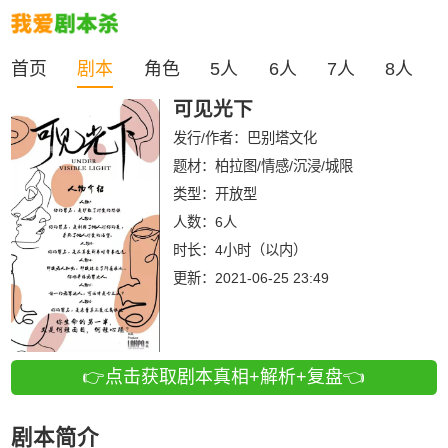
首页
剧本
角色
5人
6人
7人
8人
可见光下
发行/作者：
巴别塔文化
题材：柏拉图/情感/沉浸/城限
类型：
开放型
人数：
6人
时长：
4小时（以内）
更新：
2021-06-25 23:49
👉点击获取剧本真相+解析+复盘👈
剧本简介