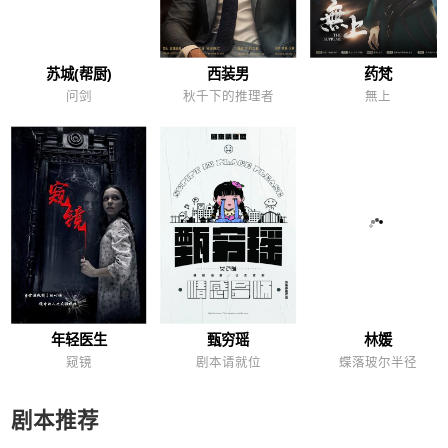
苏城(帮厨)
西装男
药梵
问剑
秋千下的推理者
無上
年轻医生
甄穷瑶
林媛
窥镜
剧本请就位
蝶落玻尔半径
剧本推荐