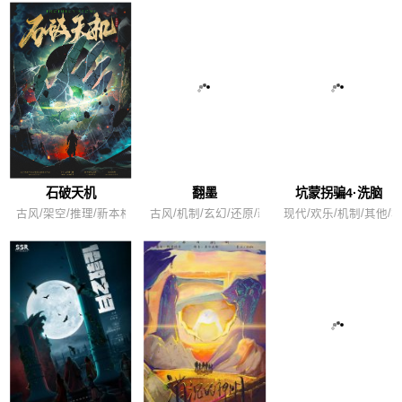
石破天机
翻墨
坑蒙拐骗4·洗脑
古风/架空/推理/新本格/新手/进阶
古风/机制/玄幻/还原/新手/进阶
现代/欢乐/机制/其他/