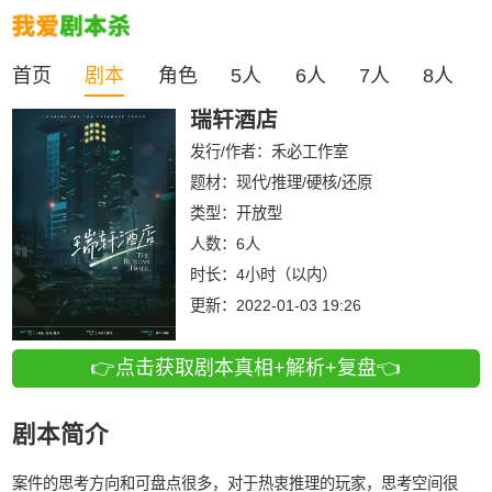
首页
剧本
角色
5人
6人
7人
8人
瑞轩酒店
发行/作者：
禾必工作室
题材：现代/推理/硬核/还原
类型：
开放型
人数：
6人
时长：
4小时（以内）
更新：
2022-01-03 19:26
👉点击获取剧本真相+解析+复盘👈
剧本简介
案件的思考方向和可盘点很多，对于热衷推理的玩家，思考空间很