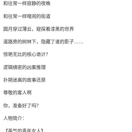
和往常一样寂静的夜晚
和往常一样喧闹的街道
圆月穿过薄云，窥探着漆黑的世界
道路旁的树林下，隐藏了谁的影子……
惊艳无比的核心诡计？
逻辑缜密的凶案推理
扑朔迷离的故事还原
尊敬的客人啊
你，准备好了吗？
人物简介：
【英气的青年女人】