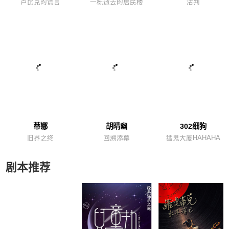
卢比克的谎言
一栋逝去的居民楼
活判
蒂娜
胡晴幽
302细狗
旧界之终
回溯添幕
猛鬼大厦HAHAHA
剧本推荐