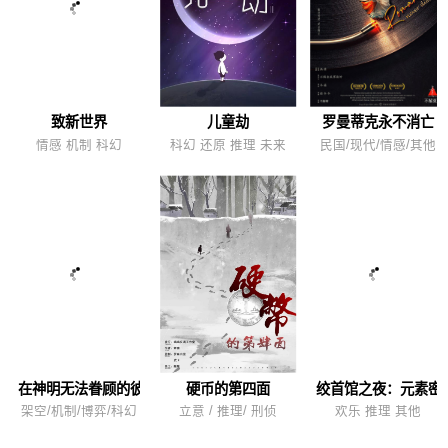
致新世界
儿童劫
罗曼蒂克永不消亡
情感 机制 科幻
科幻 还原 推理 未来
民国/现代/情感/其他
在神明无法眷顾的彼端
硬币的第四面
绞首馆之夜：元素密
架空/机制/博弈/科幻
立意 / 推理/ 刑侦
欢乐 推理 其他