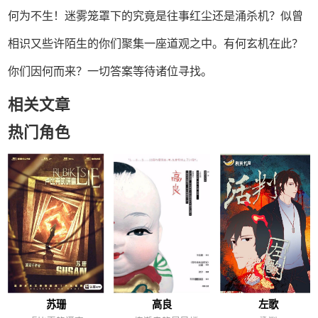
何为不生！迷雾笼罩下的究竟是往事红尘还是涌杀机？似曾
相识又些许陌生的你们聚集一座道观之中。有何玄机在此？
你们因何而来？一切答案等待诸位寻找。
相关文章
热门角色
苏珊
高良
左歌