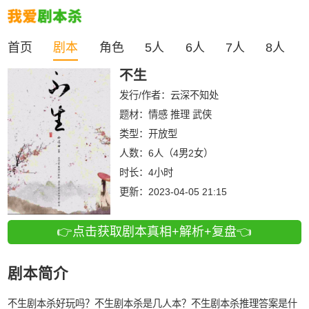
首页
剧本
角色
5人
6人
7人
8人
不生
发行/作者：
云深不知处
题材：情感 推理 武侠
类型：
开放型
人数：
6人（4男2女）
时长：
4小时
更新：
2023-04-05 21:15
👉点击获取剧本真相+解析+复盘👈
剧本简介
不生剧本杀好玩吗？不生剧本杀是几人本？不生剧本杀推理答案是什