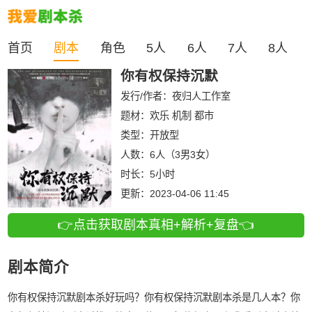
首页
剧本
角色
5人
6人
7人
8人
你有权保持沉默
发行/作者：
夜归人工作室
题材：欢乐 机制 都市
类型：
开放型
人数：
6人（3男3女）
时长：
5小时
更新：
2023-04-06 11:45
👉点击获取剧本真相+解析+复盘👈
剧本简介
你有权保持沉默剧本杀好玩吗？你有权保持沉默剧本杀是几人本？你