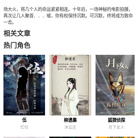
场大火，将几个人的命运紧紧相连。十年后，一场神秘的电影拍摄，
再次让几人聚首．．．嘘，你有权保持沉默。可沉默，终将成为致命
一击。
相关文章
热门角色
伍
柳遗墨
狐狸侦探
忆归
沐云庄
月下女人