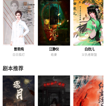
曾思纯
江静仪
白欣儿
白日孤灯
纸妻
父仇者联盟
剧本推荐