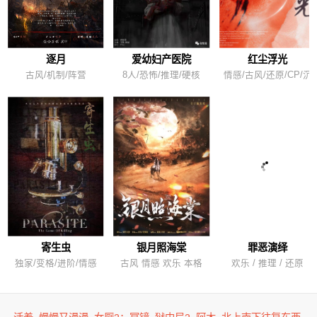
逐月
爱幼妇产医院
红尘浮光
古风/机制/阵营
8人/恐怖/推理/硬核
情感/古风/还原/CP/沉
寄生虫
银月照海棠
罪恶演绎
独家/变格/进阶/情感
古风 情感 欢乐 本格
欢乐 / 推理 / 还原