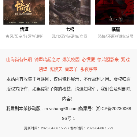
悟道
七棺
临崖
古风/架空/阵营/机制/变格
现代/恐怖/硬核/立意
恐怖/还原/机制/城限
山海尚有归期
钟声鸣起之时
爆笑校园
心慌慌
惊鸿照影来
观戏
朔望
离恨天
替罪羊
永夜序章
本站内容收集于互联网，仅供资料展示，不作赢利之用。版权归原
版权方所有，如果侵犯了你的权益，请通知我们，我们会及时删除
内容！
我爱剧本杀移动版 - m.vshang66.com
|
备案号：湘ICP备20230068
96号-1
更新时间：2023-04-06 15:29 / 发布时间：2023-04-06 15:29