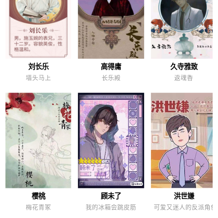
刘长乐
高得庸
久寺雅致
墙头马上
长乐殿
返魂香
樱桃
顾未了
洪世嫌
梅花青冢
我的冰箱会跳皮筋
可爱又迷人的反派角色