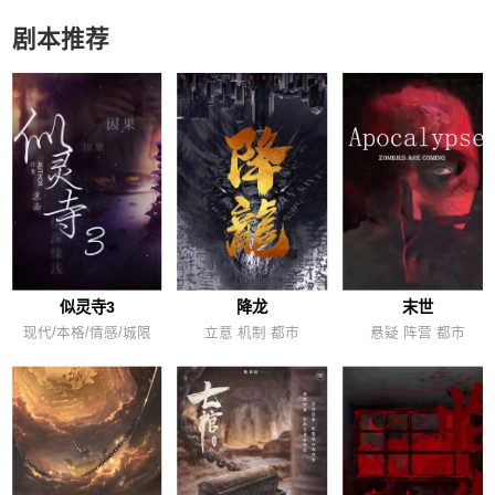
剧本推荐
似灵寺3
降龙
末世
现代/本格/情感/城限
立意 机制 都市
悬疑 阵营 都市