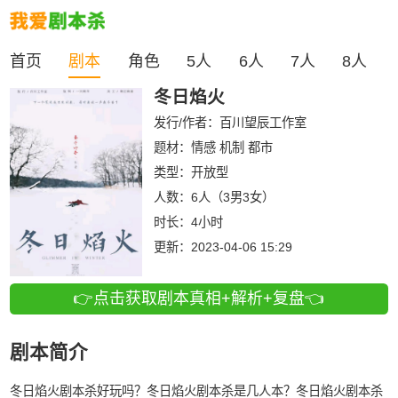
首页
剧本
角色
5人
6人
7人
8人
冬日焰火
发行/作者：
百川望辰工作室
题材：情感 机制 都市
类型：
开放型
人数：
6人（3男3女）
时长：
4小时
更新：
2023-04-06 15:29
👉点击获取剧本真相+解析+复盘👈
剧本简介
冬日焰火剧本杀好玩吗？冬日焰火剧本杀是几人本？冬日焰火剧本杀