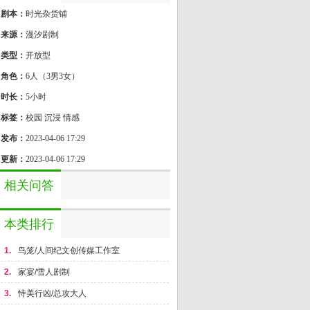
剧本：
时光杂货铺
来源：
漫汐剧制
类型：
开放型
角色：
6人（3男3女）
时长：
5小时
标签：
校园 沉浸 情感
发布：
2023-04-06 17:29
更新：
2023-04-06 17:29
相关问答
本类排行
1.
鸟笼/人间纪文创传媒工作室
2.
家宴/雪人剧制
3.
恃美行凶/总攻大人