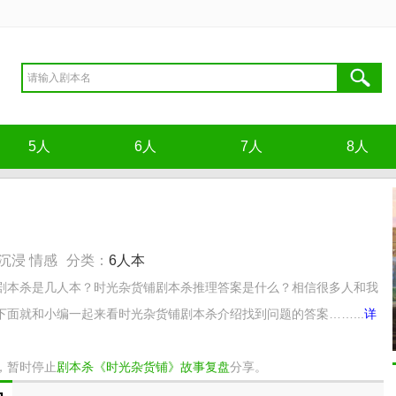
5人
6人
7人
8人
沉浸 情感
分类：
6人本
剧本杀是几人本？时光杂货铺剧本杀推理答案是什么？相信很多人和我
面就和小编一起来看时光杂货铺剧本杀介绍找到问题的答案……...
详
，暂时停止
剧本杀《时光杂货铺》故事复盘
分享。