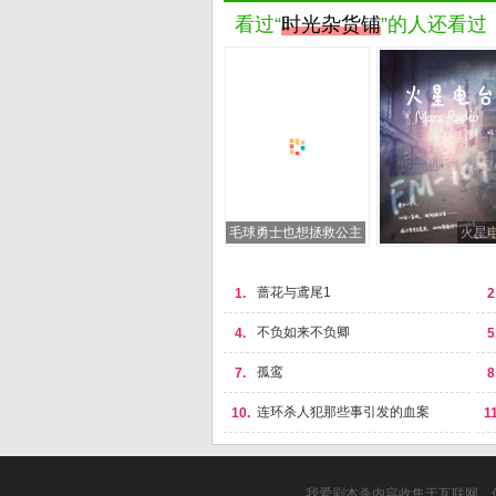
看过“
时光杂货铺
”的人还看过
毛球勇士也想拯救公主
火星
蔷花与鸢尾1
1.
2
不负如来不负卿
4.
5
孤鸾
7.
8
连环杀人犯那些事引发的血案
10.
11
我爱剧本杀内容收集于互联网，