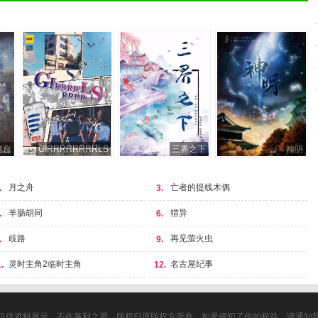
电台
GIRRRRRRRRLS
三界之下
神明
月之舟
亡者的提线木偶
.
3.
羊肠胡同
猎异
.
6.
歧路
再见萤火虫
.
9.
灵时主角2临时主角
名古屋纪事
.
12.
仅供资料展示，不作赢利之用。版权归原版权方所有，如果侵犯了你的权益，请通知