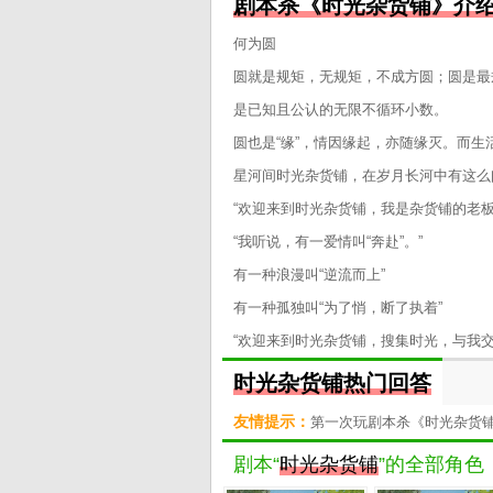
剧本杀《时光杂货铺》介
何为圆
圆就是规矩，无规矩，不成方圆；圆是最
是已知且公认的无限不循环小数。
圆也是“缘”，情因缘起，亦随缘灭。而生
星河间时光杂货铺，在岁月长河中有这么
“欢迎来到时光杂货铺，我是杂货铺的老
“我听说，有一爱情叫“奔赴”。”
有一种浪漫叫“逆流而上”
有一种孤独叫“为了悄，断了执着”
“欢迎来到时光杂货铺，搜集时光，与我交
时光杂货铺热门回答
友情提示：
第一次玩剧本杀《时光杂货
剧本“
时光杂货铺
”的全部角色