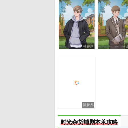
林睿渊
陈梦凡
时光杂货铺剧本杀攻略