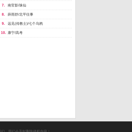
7.
南官影/诛仙
8.
薛雨舒/北平往事
9.
远见(传教士)/七个乌鸦
10.
康宁/高考
我们，我们会及时删除侵权内容！