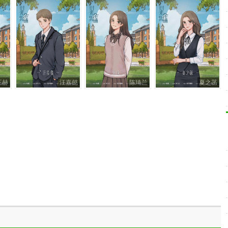
王赫
汪嘉懿
陈琦兰
夏之菡