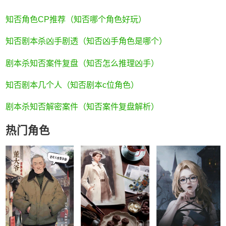
知否角色CP推荐（知否哪个角色好玩）
知否剧本杀凶手剧透（知否凶手角色是哪个）
剧本杀知否案件复盘（知否怎么推理凶手）
知否剧本几个人（知否剧本c位角色）
剧本杀知否解密案件（知否案件复盘解析）
热门角色