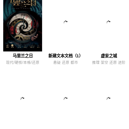
马里兰之日
新建文本文档（1）
虚妄之城
现代/硬核/本格/还原
悬疑 还原 都市
推理 架空 还原 进阶