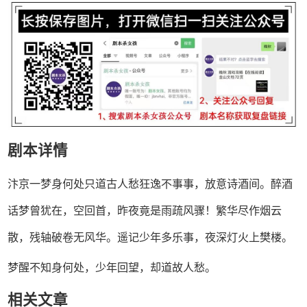
剧本详情
汴京一梦身何处只道古人愁狂逸不事事，放意诗酒间。醉酒
话梦曾犹在，空回首，昨夜竟是雨疏风骤！繁华尽作烟云
散，残轴破卷无风华。遥记少年多乐事，夜深灯火上樊楼。
梦醒不知身何处，少年回望，却道故人愁。
相关文章