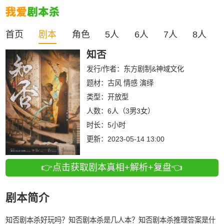
首页
剧本
角色
5人
6人
7人
8人
知否
发行/作者：
东方剧制&神域文化
题材：古风 情感 演绎
类型：
开放型
人数：
6人（3男3女）
时长：
5小时
更新：
2023-05-14 13:00
👉点击获取剧本真相+解析+复盘👈
剧本简介
知否剧本杀好玩吗？知否剧本杀是几人本？知否剧本杀推理答案是什