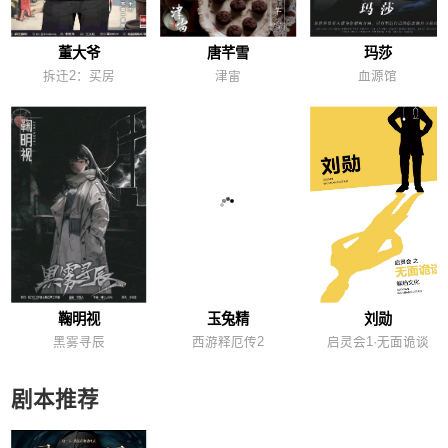
董大爷
唐芊雪
玛莎
拆迁2：买房
津雷
血源馆
鞠明视
玉兔精
刘勋
黑雾寻辰
西游释厄传2
启灵会1·无面诡谈
剧本推荐