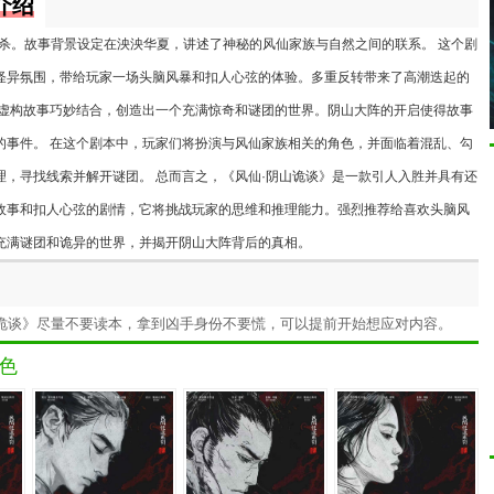
介绍
杀。故事背景设定在泱泱华夏，讲述了神秘的风仙家族与自然之间的联系。 这个剧
怪异氛围，带给玩家一场头脑风暴和扣人心弦的体验。多重反转带来了高潮迭起的
与虚构故事巧妙结合，创造出一个充满惊奇和谜团的世界。阴山大阵的开启使得故事
的事件。 在这个剧本中，玩家们将扮演与风仙家族相关的角色，并面临着混乱、勾
，寻找线索并解开谜团。 总而言之，《风仙·阴山诡谈》是一款引人入胜并具有还
故事和扣人心弦的剧情，它将挑战玩家的思维和推理能力。强烈推荐给喜欢头脑风
充满谜团和诡异的世界，并揭开阴山大阵背后的真相。
山诡谈》尽量不要读本，拿到凶手身份不要慌，可以提前开始想应对内容。
色