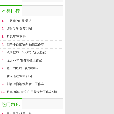
本类排行
1.
白教堂的亡灵/霜月
2.
谓为侠/烂番茄剧制
3.
月见草/李咯噔
4.
刺杀小说家/光年如纸工作室
5.
武动乾坤（6人本）/谜境档案
6.
尤伽2721/番茄炒蛋工作室
7.
魔王的最后一夜/腾腾马
8.
爱人错过/唯壹剧制
9.
刺客博物馆/福州留白工作室
10.
月光酒馆2大浪/白日梦发行工作室&预谋剧制
热门角色