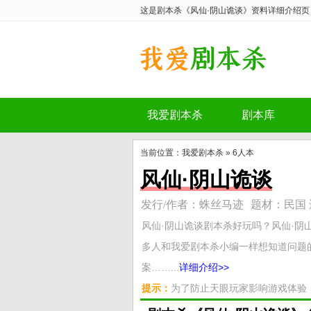
这是剧本杀《风仙·阴山诡谈》资料详细介绍页
我爱剧本杀
剧本库
剧本杀《风仙·阴山诡谈》
当前位置：
我爱剧本杀
»
6人本
风仙·阴山诡谈
发行/作者：蛛丝马迹
题材：民国 
风仙·阴山诡谈剧本杀好玩吗？风仙·阴
多人和我爱剧本杀小编一样想知道问题
案……...
详细介绍>>
提示：
为了防止天眼玩家影响游戏体验