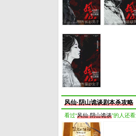
长衫男子
壮硕
曼妙女子
风仙·阴山诡谈剧本杀攻略
看过“
风仙·阴山诡谈
”的人还看