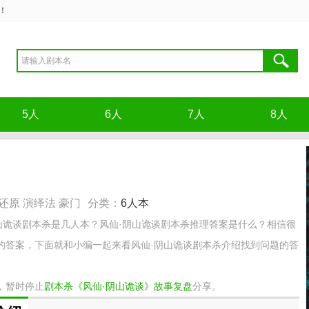
！
5人
6人
7人
8人
还原 演绎法 豪门
分类：
6人本
山诡谈剧本杀是几人本？风仙·阴山诡谈剧本杀推理答案是什么？相信很
的答案，下面就和小编一起来看风仙·阴山诡谈剧本杀介绍找到问题的答
，暂时停止
剧本杀《风仙·阴山诡谈》故事复盘
分享。