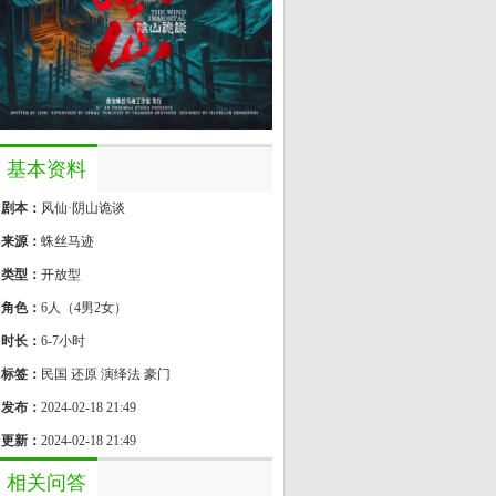
基本资料
剧本：
风仙·阴山诡谈
来源：
蛛丝马迹
类型：
开放型
角色：
6人（4男2女）
时长：
6-7小时
标签：
民国 还原 演绎法 豪门
发布：
2024-02-18 21:49
更新：
2024-02-18 21:49
相关问答