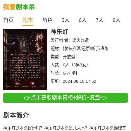
首页
剧本
角色
5人
6人
7人
8人
神乐灯
发行/作者：
离火九运
题材：惊悚/推理/还原/新手/进阶
类型：
开放型
人数：
6人（3男3女）
时长：
6-7小时
更新：
2024-08-18 17:52
👉点击获取剧本真相+解析+复盘👈
剧本简介
神乐灯剧本杀好玩吗？神乐灯剧本杀是几人本？神乐灯剧本杀推理答