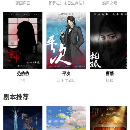
建国风云
瓦罗拉：末日生存法则
燃犀之殇
范依依
平次
曹肇
重申
三千里旅店
托孤
剧本推荐