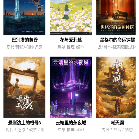
巴别塔的黄昏
花与爱莉丝
黑格尔的命运钟摆
现代/硬核/机制/还原
悬疑 推理 都市
反转|本格|还原|欧式|
悬崖边上的根号3
云端里的永夜城
嘲天阙
现代 / 还原 / 硬核 / 城限
立意 推理 科幻
古风 / 神话 / 情感