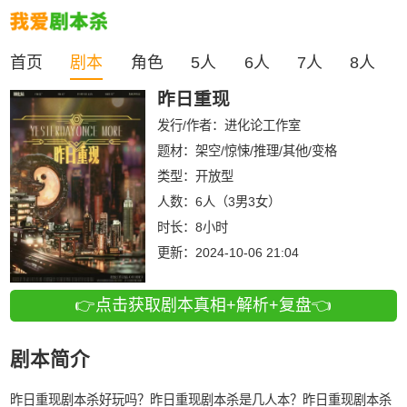
首页
剧本
角色
5人
6人
7人
8人
昨日重现
发行/作者：
进化论工作室
题材：架空/惊悚/推理/其他/变格
类型：
开放型
人数：
6人（3男3女）
时长：
8小时
更新：
2024-10-06 21:04
👉点击获取剧本真相+解析+复盘👈
剧本简介
昨日重现剧本杀好玩吗？昨日重现剧本杀是几人本？昨日重现剧本杀