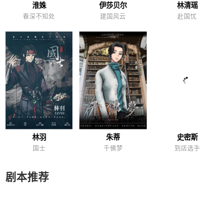
淮姝
伊莎贝尔
林清瑶
春深不知处
建国风云
赴国忧
林羽
朱蒂
史密斯
国士
千佛梦
到店选手
剧本推荐