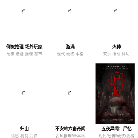
倒叙推理·场外玩家
漩涡
火种
硬核 悬疑 推理 都市
现代 硬核 本格
欢乐 推理 科幻
归山
不安岭六畜奇闻
五夜异闻：尸忆
情感 机制 武侠
古风推理/新本格
现代/恐怖/硬核/变格