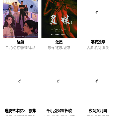
远航
还愿
唯我独尊
日式/情感/推理/本格
恐怖/还原/城限
古风 机制 武侠
逃脱艺术家2：叙弗涅密契
千机引烬雪长歌
夜闯女儿国