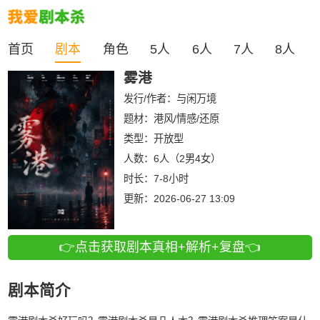
首页
剧本
角色
5人
6人
7人
8人
雾港
发行/作者：
与闲万境
题材：港风/情感/还原
类型：
开放型
人数：
6人（2男4女）
时长：
7-8小时
更新：
2026-06-27 13:09
👉点击获取剧本真相+解析+复盘👈
剧本简介