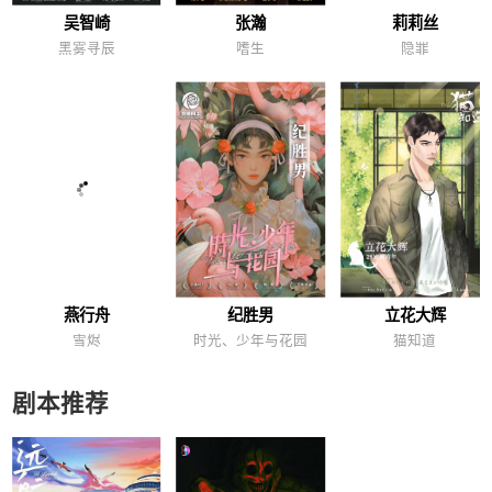
吴智崎
张瀚
莉莉丝
黑雾寻辰
嗜生
隐罪
燕行舟
纪胜男
立花大辉
雪烬
时光、少年与花园
猫知道
剧本推荐