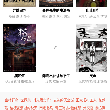
异端审判
查理先生的魔法书
山止川行
悬疑 推理 都市
架空 推理 欢乐 魔法
欢乐/开放/还原/情感
猫知道
葬爱出征寸草不生
灵声
7人/日式/变格/推理/还原
现代 欢乐 开放
现代/恐怖/推理/还原
幽林群岛
世界关
时光贩卖机：云边的天空城
回家吧打工人
花颜
殇
桔梗花消逝的秋天
南毛北马
青玉赌坊2怡红怨
外交官
前方到