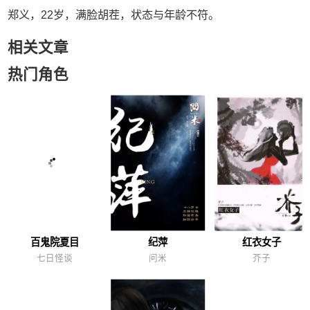
郑义，22岁，满脸胡茬，状态与年龄不符。
相关文章
热门角色
百鬼院夏目
纪萍
红衣女子
七日怪谈
问米
芥子