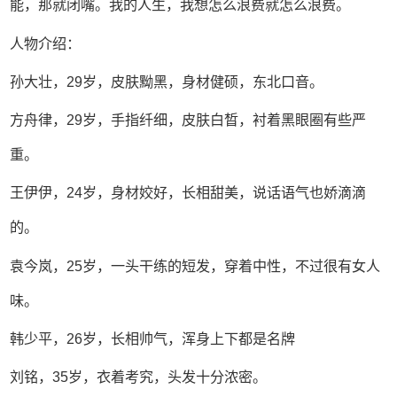
能，那就闭嘴。我的人生，我想怎么浪费就怎么浪费。
人物介绍：
孙大壮，29岁，皮肤黝黑，身材健硕，东北口音。
方舟律，29岁，手指纤细，皮肤白晳，衬着黑眼圈有些严
重。
王伊伊，24岁，身材姣好，长相甜美，说话语气也娇滴滴
的。
袁今岚，25岁，一头干练的短发，穿着中性，不过很有女人
味。
韩少平，26岁，长相帅气，浑身上下都是名牌
刘铭，35岁，衣着考究，头发十分浓密。