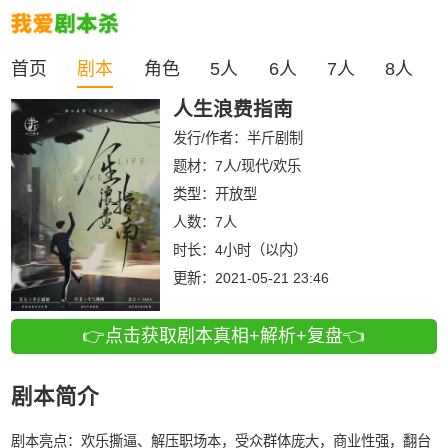
首页
剧本
角色
5人
6人
7人
8人
人生浪费指南
发行/作者：
半斤剧制
题材：7人/现代/欢乐
类型：
开放型
人数：
7人
时长：
4小时（以内）
更新：
2021-05-21 23:46
👉点击获取剧本真相+解析+复盘👈
剧本简介
剧本亮点：欢乐撕逼、解压职场本，受众群体庞大，商业性强，翻台