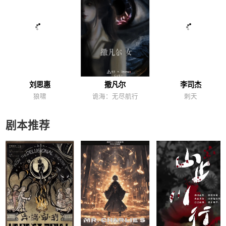
刘思惠
撒凡尔
李司杰
狼啸
诡海：无尽航行
刺天
剧本推荐