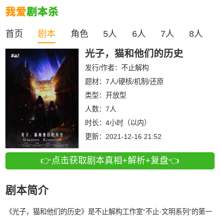
首页
剧本
角色
5人
6人
7人
8人
光子，猫和他们的历史
发行/作者：
不止解构
题材：7人/硬核/机制/还原
类型：
开放型
人数：
7人
时长：
4小时（以内）
更新：
2021-12-16 21:52
👉点击获取剧本真相+解析+复盘👈
剧本简介
《光子，猫和他们的历史》是不止解构工作室“不止·文明系列”的第一