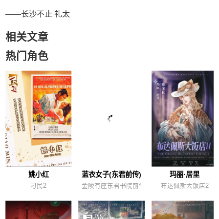
——长沙不止 礼太
相关文章
热门角色
姚小红
蓝衣女子(东君前传)
玛丽·居里
刁民2
金陵有座东君书院前传
布达佩斯大饭店2