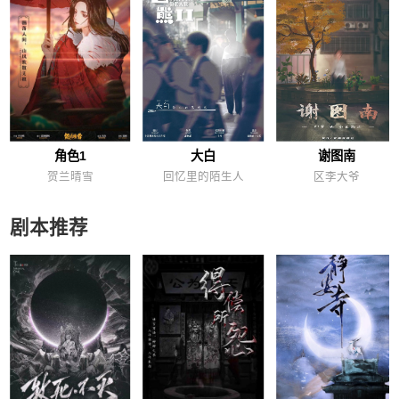
角色1
大白
谢图南
贺兰晴雪
回忆里的陌生人
区李大爷
剧本推荐