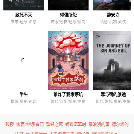
致死不灭
得偿所怨
静安寺
未来 还原 治愈
城限/恐怖/还原/机制
情感 机制 武侠
半生
谁炸了我家茅坑
罪与罚的旅途
情感 机制 神话
现代/欢乐/机制/本格
现代/硬核/机制/本格
残秽
家宴2继承者们
蜇蜂之死
蝴蝶沉幕时
最浪漫的事
德尔塔的
囚笼
阎王夜行录
人生浪费指南
南辽愿
地狱的第19层