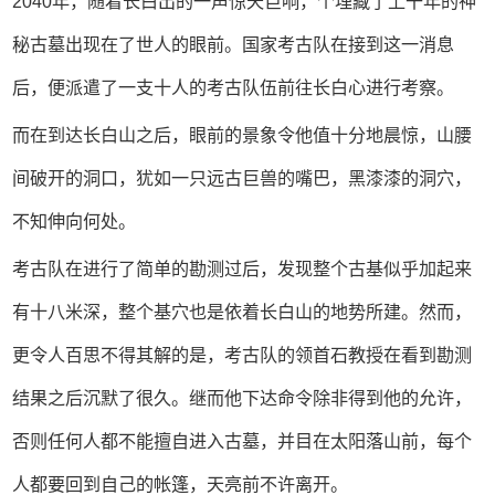
2040年，随着长白出的一声惊天巨响，个埋藏了上干年的神
秘古墓出现在了世人的眼前。国家考古队在接到这一消息
后，便派遣了一支十人的考古队伍前往长白心进行考察。
而在到达长白山之后，眼前的景象令他值十分地晨惊，山腰
间破开的洞口，犹如一只远古巨兽的嘴巴，黑漆漆的洞穴，
不知伸向何处。
考古队在进行了简单的勘测过后，发现整个古基似乎加起来
有十八米深，整个基穴也是依着长白山的地势所建。然而，
更令人百思不得其解的是，考古队的领首石教授在看到勘测
结果之后沉默了很久。继而他下达命令除非得到他的允许，
否则任何人都不能擅自进入古墓，并目在太阳落山前，每个
人都要回到自己的帐篷，天亮前不许离开。