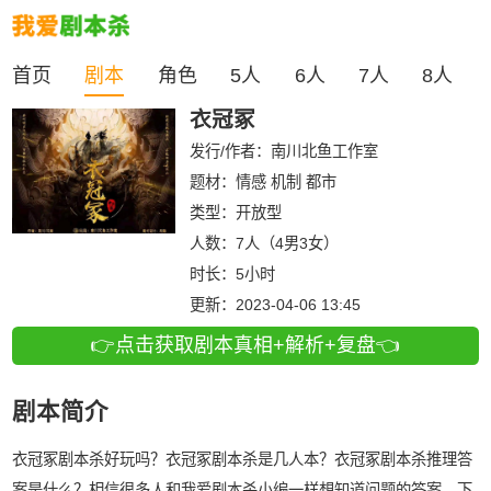
首页
剧本
角色
5人
6人
7人
8人
衣冠冢
发行/作者：
南川北鱼工作室
题材：情感 机制 都市
类型：
开放型
人数：
7人（4男3女）
时长：
5小时
更新：
2023-04-06 13:45
👉点击获取剧本真相+解析+复盘👈
剧本简介
衣冠冢剧本杀好玩吗？衣冠冢剧本杀是几人本？衣冠冢剧本杀推理答
案是什么？相信很多人和我爱剧本杀小编一样想知道问题的答案，下