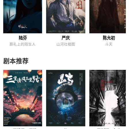
陆芬
严庆
陈允初
葬礼上的陌生人
山河社稷图
斗天
剧本推荐