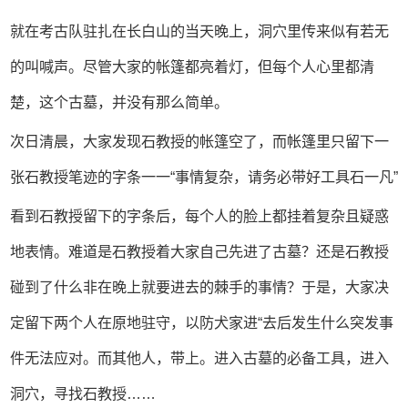
就在考古队驻扎在长白山的当天晚上，洞穴里传来似有若无
的叫喊声。尽管大家的帐篷都亮着灯，但每个人心里都清
楚，这个古墓，并没有那么简单。
次日清晨，大家发现石教授的帐篷空了，而帐篷里只留下一
张石教授笔迹的字条一一“事情复杂，请务必带好工具石一凡”
看到石教授留下的字条后，每个人的脸上都挂着复杂且疑惑
地表情。难道是石教授着大家自己先进了古墓？还是石教授
碰到了什么非在晚上就要进去的棘手的事情？于是，大家决
定留下两个人在原地驻守，以防犬家进“去后发生什么突发事
件无法应对。而其他人，带上。进入古墓的必备工具，进入
洞穴，寻找石教授……