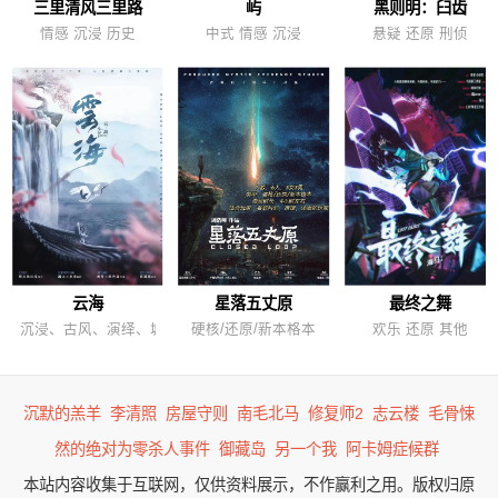
三里清风三里路
屿
黑则明：臼齿
情感 沉浸 历史
中式 情感 沉浸
悬疑 还原 刑侦
云海
星落五丈原
最终之舞
沉浸、古风、演绎、城限
硬核/还原/新本格本
欢乐 还原 其他
沉默的羔羊
李清照
房屋守则
南毛北马
修复师2
志云楼
毛骨悚
然的绝对为零杀人事件
御藏岛
另一个我
阿卡姆症候群
本站内容收集于互联网，仅供资料展示，不作赢利之用。版权归原