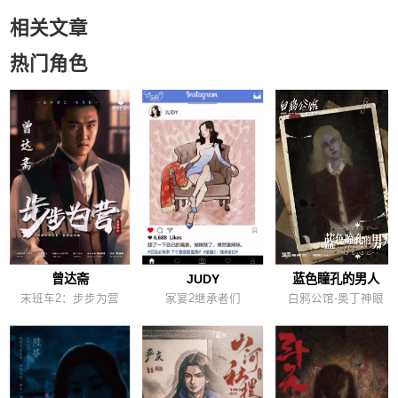
相关文章
热门角色
曾达斋
JUDY
蓝色瞳孔的男人
末班车2：步步为营
家宴2继承者们
白鸦公馆-奥丁神眼