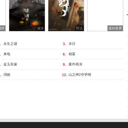
循环
溱洧
野火
逆向世界
永生之谜
末日
.
3.
来电
相墓
.
6.
金玉良缘
案件再演
.
9.
润娘
山之神2夺笋呐
.
12.