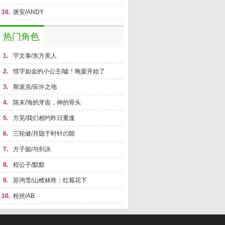
10.
唐安/ANDY
热门角色
1.
宇文泰/东方美人
2.
惜字如金的小公主/嘘！晚宴开始了
3.
斯派克/应许之地
4.
陈末/海的牙齿，神的骨头
5.
方芜/我们相约昨日重逢
6.
三轮健/月隐于时针の隙
7.
方子懿/与剑决
8.
程公子/黯黯
9.
苏鸿雪/山楂林终：红莓花下
10.
粉丝/AB