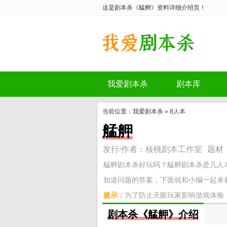
这是剧本杀《艋舺》资料详细介绍页！
我爱剧本杀
剧本库
剧本杀《艋舺》
当前位置：
我爱剧本杀
»
8人本
艋舺
发行/作者：核桃剧本工作室
题材
艋舺剧本杀好玩吗？艋舺剧本杀是几人
知道问题的答案，下面就和小编一起来看
提示：
为了防止天眼玩家影响游戏体验
剧本杀《艋舺》介绍