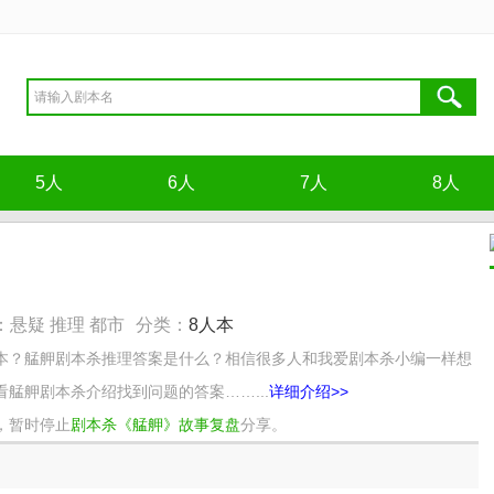
5人
6人
7人
8人
：悬疑 推理 都市
分类：
8人本
本？艋舺剧本杀推理答案是什么？相信很多人和我爱剧本杀小编一样想
艋舺剧本杀介绍找到问题的答案……...
详细介绍>>
，暂时停止
剧本杀《艋舺》故事复盘
分享。