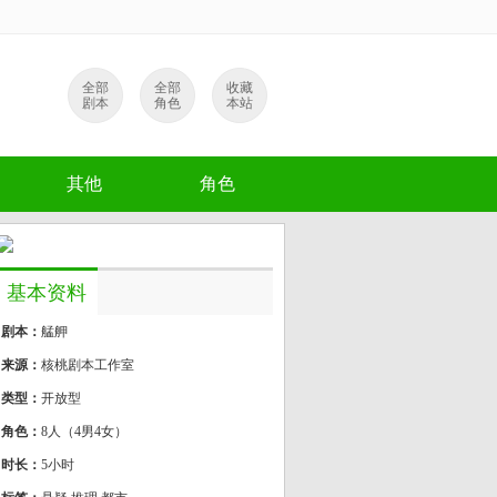
全部
全部
收藏
剧本
角色
本站
其他
角色
基本资料
剧本：
艋舺
来源：
核桃剧本工作室
类型：
开放型
角色：
8人（4男4女）
时长：
5小时