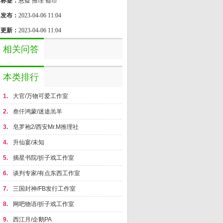
标签：
悬疑 推理 都市
发布：
2023-04-06 11:04
更新：
2023-04-06 11:04
相关问答
本类排行
1.
大官/万物可爱工作室
2.
叁仟鸿蒙/迷途羔羊
3.
皂罗袍2/西安Mr.M推理社
4.
升仙宴/未知
5.
摘星书院/折子戏工作室
6.
谈判专家/有点东西工作室
7.
三国封神/FB发行工作室
8.
网吧物语/折子戏工作室
9.
西江月/企鹅PA