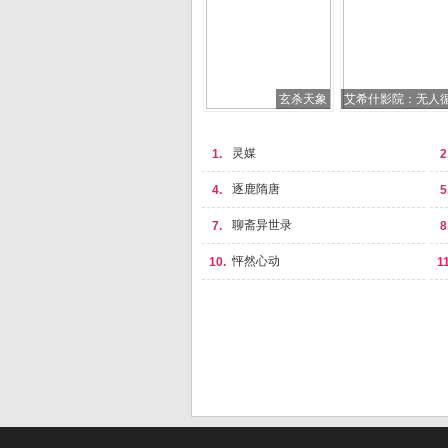
玄杀天象
艾希什影院：无人
灵媒
1.
2
逐鹿隋唐
4.
5
聊斋异世录
7.
8
怦然心动
10.
11