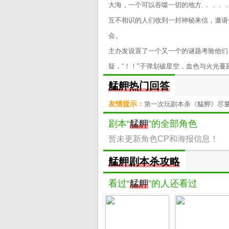
大海，一个可以吞噬一切的地方.．．．
互不相识的人们收到一封神秘来信，邀请
会。
主办发设置了一个又一个的谜题考验他们
疑，“！！"子弹划破星空，血色与火光蔓
艋舺热门回答
友情提示：
第一次玩剧本杀《艋舺》尽
剧本“
艋舺
”的全部角色
暂未更新角色CP和海报信息！
艋舺剧本杀攻略
看过“
艋舺
”的人还看过