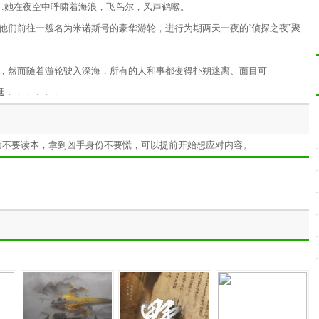
．.她在夜空中呼啸着海浪，飞鸟尔，风声鹤喉。
他们前往一艘名为米诺斯号的豪华游轮，进行为期两天一夜的“侦探之夜”聚
，然而随着游轮驶入深海，所有的人和事都变得扑朔迷离、面目可
延．．．．．．
量不要读本，拿到凶手身份不要慌，可以提前开始想应对内容。