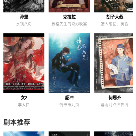
孙坚
克拉拉
胡子大叔
水镜八奇
苏格先生的奇妙晚宴
猎人笔记：黄昏
女2
韶冲
何思齐
李太白
情书第九页
暮雨几点照夜清
剧本推荐