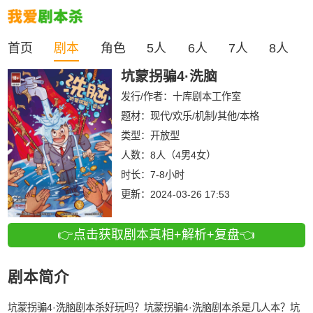
首页
剧本
角色
5人
6人
7人
8人
坑蒙拐骗4·洗脑
发行/作者：
十库剧本工作室
题材：现代/欢乐/机制/其他/本格
类型：
开放型
人数：
8人（4男4女）
时长：
7-8小时
更新：
2024-03-26 17:53
👉点击获取剧本真相+解析+复盘👈
剧本简介
坑蒙拐骗4·洗脑剧本杀好玩吗？坑蒙拐骗4·洗脑剧本杀是几人本？坑