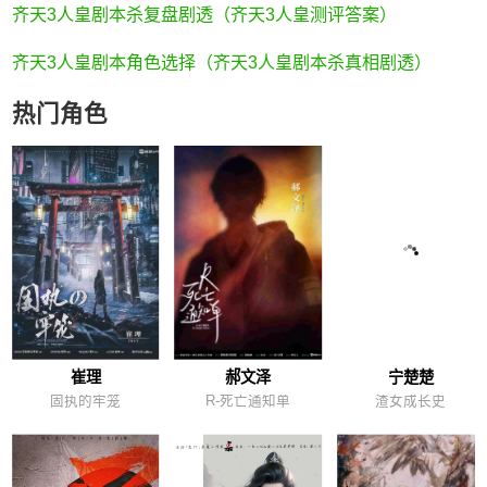
齐天3人皇剧本杀复盘剧透（齐天3人皇测评答案）
齐天3人皇剧本角色选择（齐天3人皇剧本杀真相剧透）
热门角色
崔理
郝文泽
宁楚楚
固执的牢笼
R-死亡通知单
渣女成长史