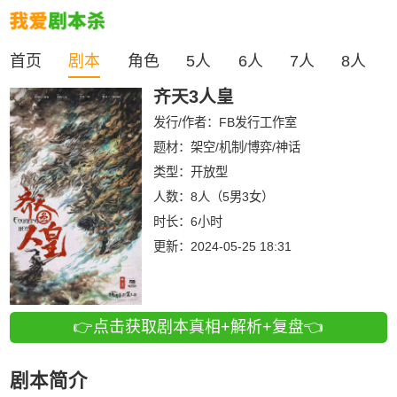
首页
剧本
角色
5人
6人
7人
8人
齐天3人皇
发行/作者：
FB发行工作室
题材：架空/机制/博弈/神话
类型：
开放型
人数：
8人（5男3女）
时长：
6小时
更新：
2024-05-25 18:31
👉点击获取剧本真相+解析+复盘👈
剧本简介