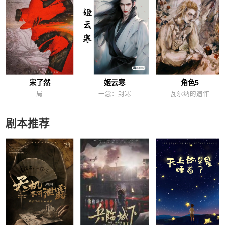
宋了然
姬云寒
角色5
局
一念：封寒
瓦尔纳的遗作
剧本推荐