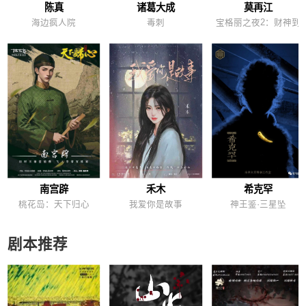
陈真
诸葛大成
莫再江
海边疯人院
毒刺
宝格丽之夜2：财神到
南宫辟
禾木
希克罕
桃花岛：天下归心
我爱你是故事
神王鉴·三星坠
剧本推荐