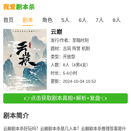
首页
剧本
角色
5人
6人
7人
8人
云巅
发行/作者：
至暗时刻
题材：古风 阵营 机制
类型：
开放型
人数：
8人（4男4女）
时长：
5-6小时
更新：
2024-10-04 10:52
👉点击获取剧本真相+解析+复盘👈
剧本简介
云巅剧本杀好玩吗？云巅剧本杀是几人本？云巅剧本杀推理答案是什