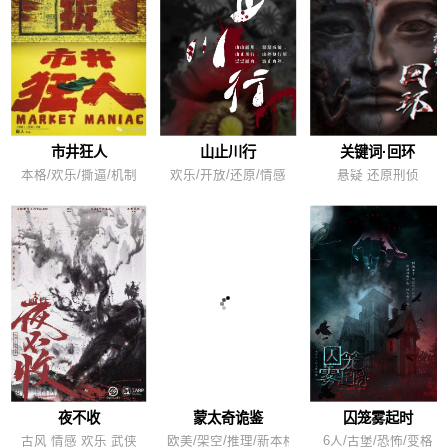
市井狂人
山止川行
关键词·回环
本格/欢乐/撕逼/机制
欢乐/开放/还原/情感
悬疑 还原刑侦
夜不收
蒙太奇诡鉴
囚笼雾起时
古风 情感 欢乐 武侠
欧美/架空/推理/新本格
6人/古堡/恐怖/变格