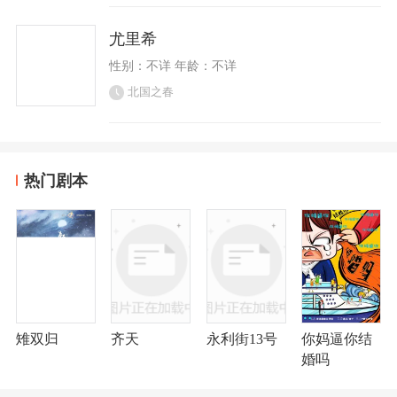
尤里希
性别：不详 年龄：不详
北国之春
热门剧本
雉双归
齐天
永利街13号
你妈逼你结
婚吗