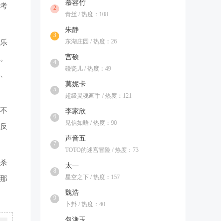
慕容竹
考
2
青丝 / 热度：108
朱静
3
东湖庄园 / 热度：26
乐
宫硕
。
4
碰瓷儿 / 热度：49
、
莫妮卡
5
超级灵魂画手 / 热度：121
不
李家欣
6
见信如晤 / 热度：90
反
声音五
7
TOTO的迷宫冒险 / 热度：73
杀
太一
8
星空之下 / 热度：157
那
魏浩
9
卜卦 / 热度：40
包潒玉