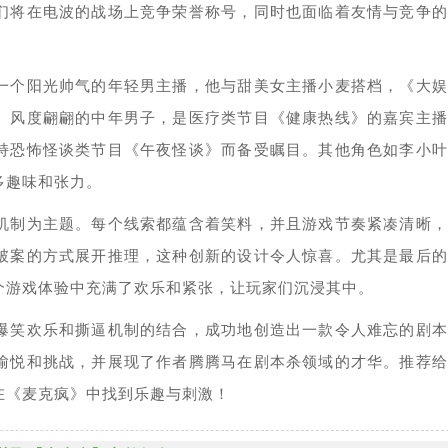
们将在电波的战场上竞争荣誉称号，同时也面临着友情与竞争的
一个阳光帅气的年轻男主播，他与甜美女主播小麦搭档，《大娱
、风度翩翩的中年男子，是医疗类节目《健康热线》的嘉宾主播
持恐怖怪谈类节目《午夜怪谈》而备受瞩目。其他角色如李小叶
多趣味和张力。
机制为主题。每个线索都蕴含着笑料，并且游戏节奏紧凑清晰，
破案的方式展开推理，这种创新的设计令人惊喜。尤其是最后的
个游戏体验中充满了欢乐和紧张，让玩家们沉浸其中。
爆笑欢乐和撕逼机制的结合，成功地创造出一款令人难忘的剧本
愉悦和挑战，并展现了作者腾腾马在剧本杀领域的才华。推荐给
在《麦克疯》中找到乐趣与刺激！