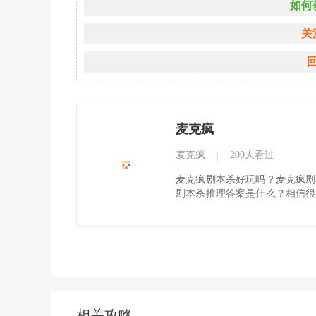
如何
关
麦克疯
麦克疯
200人看过
|
麦克疯剧本杀好玩吗？麦克疯剧
剧本杀推理答案是什么？相信很
一样想知道问题的答案，下面就
剧本杀介绍找到问题的答案……..
相关攻略