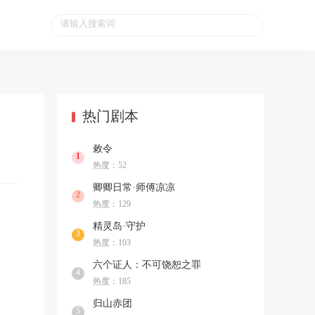
热门剧本
敕令
1
热度：52
卿卿日常·师傅凉凉
2
热度：129
精灵岛·守护
3
热度：103
六个证人：不可饶恕之罪
4
热度：185
归山赤团
5