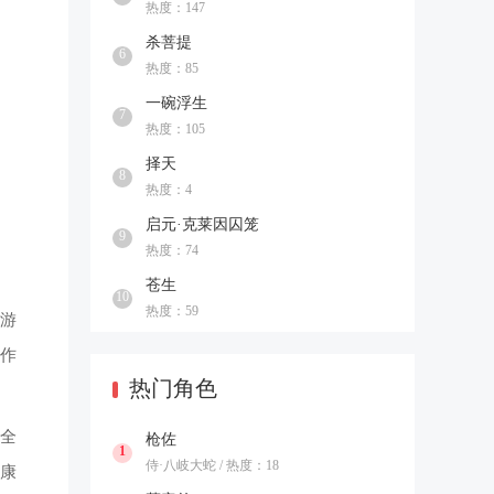
热度：147
杀菩提
6
热度：85
一碗浮生
7
热度：105
择天
8
热度：4
启元·克莱因囚笼
9
热度：74
苍生
10
热度：59
游
，作
热门角色
在全
枪佐
1
侍·八岐大蛇 / 热度：18
康