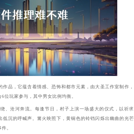
的作品，它蕴含着情感、恐怖和都市元素，由大圣工作室制作，
合6位玩家参与，其中男女比例均衡。
环绕、沧河奔流。每逢节日，村子上演一场盛大的仪式，以祈求
出低沉的呼喊声。篝火映照下，黄铜色的铃铛闪烁出幽曲的光芒
事件。