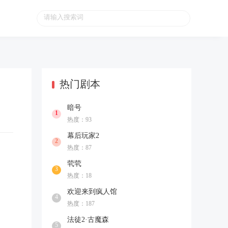
热门剧本
暗号
1
热度：93
幕后玩家2
2
热度：87
茕茕
3
热度：18
欢迎来到疯人馆
4
热度：187
法徒2·古魔森
5