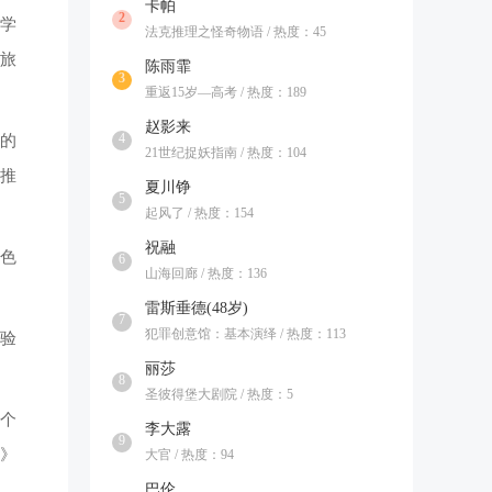
卡帕
2
学
法克推理之怪奇物语 / 热度：45
旅
陈雨霏
3
重返15岁—高考 / 热度：189
赵影来
4
的
21世纪捉妖指南 / 热度：104
推
夏川铮
5
起风了 / 热度：154
祝融
色
6
山海回廊 / 热度：136
雷斯垂德(48岁)
7
犯罪创意馆：基本演绎 / 热度：113
验
丽莎
8
圣彼得堡大剧院 / 热度：5
个
李大露
9
》
大官 / 热度：94
巴伦