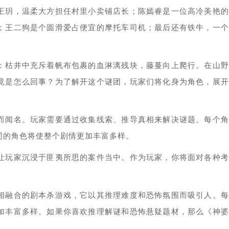
王玥，温柔大方担任村里小卖铺店长；陈嫣睿是一位高冷美艳的
；王二狗是个圆滑爱占便宜的摩托车司机；最后还有铁牛，一个
：枯井中充斥着帆布包裹的血淋漓残块，藤蔓向上爬行。在山野
竟是怎么回事？为了解开这个谜团，玩家们将化身为角色，展开
而闻名。玩家需要通过收集线索、推导真相来解决谜题。每个角
同的角色将使整个剧情更加丰富多样。
让玩家沉浸于匪夷所思的案件当中。作为玩家，你将面对各种考
相融合的剧本杀游戏，它以其推理难度和恐怖氛围而吸引人。每
加丰富多样。如果你喜欢推理解谜和恐怖悬疑题材，那么《神婆