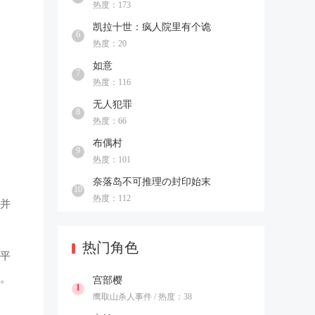
热度：173
凯拉十世：疯人院里有个诡
6
热度：20
如意
7
热度：116
无人犯罪
8
热度：66
布偶村
9
热度：101
奈落岛不可推理の封印始末
10
热度：112
并
热门角色
平
。
宫部樱
1
鹰取山杀人事件 / 热度：38