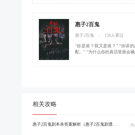
惠子2百鬼
惠子2百鬼
158人看过
|
“你是谁？我又是谁？” “你讲
配。” “为什么你的真话里面会藏
问题你不回答。” “你可以慌乱，
行百鬼...
相关攻略
惠子2百鬼剧本杀答案解析（惠子2百鬼剧透故事复盘）
20