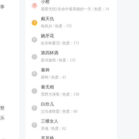
小柑
2
故事
愿爱无忧2生命中最美丽的一天 / 热度：14
戴天仇
3
南风兴 / 热度：155
龅牙花
4
欢乐铁窗泪 / 热度：171
第四杯酒
5
星河旅馆 / 热度：135
秦帅
6
舔狗 / 热度：41
秦无相
7
荒野大侠客 / 热度：150
白欣儿
8
但整
父仇者联盟 / 热度：60
乐
三楼女人
9
异魂 / 热度：62
其其格