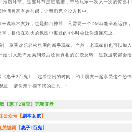
和推凶环节。这些环节层层递进，带给玩家一次又一次的惊喜和
都饱满且富有参与感，让我们完全投入其中。
店家来说非常友好，也是翻台神器。只需要一个DM就能全程运作
无聊，相信在欢快的氛围中度过的4小时会让你流连忘返。
机制、享受欢乐轻松氛围的新手玩家。当然，老玩家们也可以加
开始引入恐怖元素到最后还原真相的沉浸反转，这款游戏都会给
试《惠子2百鬼》。趁着空闲的时间，约上朋友一起享受这个恐
见面，请你亲手摘下我的面具。”
取【惠子2百鬼】完整复盘
注公众号【
剧本女孩
】
复关键词【
惠子2百鬼
】