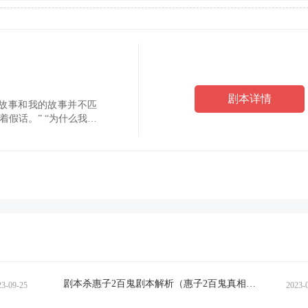
剧本详情
的故事和我的故事并不匹
着假话。” “为什么我的
你可以害怕。” “这里夜
剧本杀惠子2百鬼剧本解析（惠子2百鬼真相还原）
23-09-25
2023-