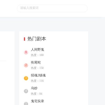
热门剧本
人间野鬼
1
热度：188
衔尾蛇
2
热度：150
招魂2镇魂
3
热度：116
乌纱
4
热度：84
鬼宅实录
5