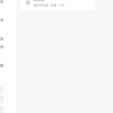
反
10
烟村四五家 / 热度：146
，并
入其
你
怖推