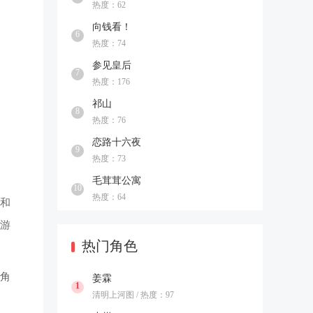
热度：62
向钱看！
6
热度：74
参见皇后
7
热度：176
祁山
8
热度：76
恋路十六夜
9
热度：73
毛茸茸公寓
10
热度：64
和
游
热门角色
性角
姜霖
1
清明上河图 / 热度：97