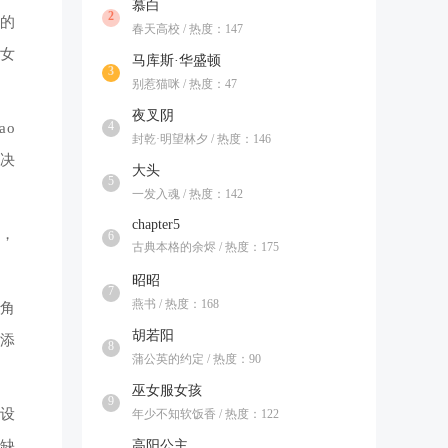
慕白
2
异的
春天高校 / 热度：147
个女
马库斯·华盛顿
3
别惹猫咪 / 热度：47
夜叉阴
4
ao
封乾·明望林夕 / 热度：146
决
大头
5
一发入魂 / 热度：142
chapter5
节，
6
古典本格的余烬 / 热度：175
昭昭
7
燕书 / 热度：168
受角
胡若阳
添
8
蒲公英的约定 / 热度：90
巫女服女孩
9
的设
年少不知软饭香 / 热度：122
高阳公主
缺