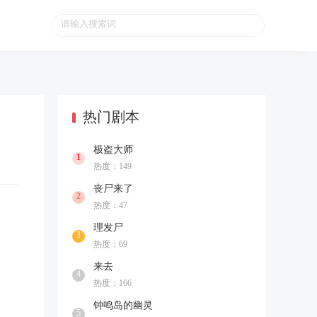
热门剧本
极盗大师
1
热度：149
丧尸来了
2
热度：47
理发尸
3
热度：69
来去
4
热度：166
钟鸣岛的幽灵
5