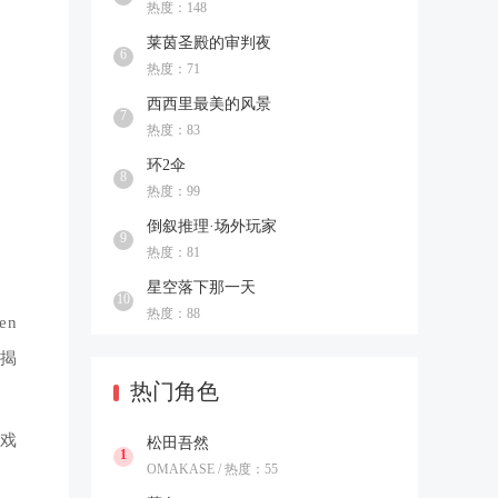
热度：148
莱茵圣殿的审判夜
6
热度：71
西西里最美的风景
7
热度：83
环2伞
8
热度：99
倒叙推理·场外玩家
9
热度：81
星空落下那一天
10
热度：88
en
起揭
热门角色
游戏
松田吾然
1
OMAKASE / 热度：55