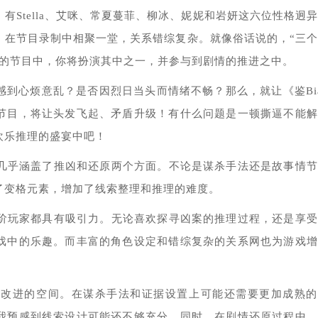
Stella、艾咪、常夏蔓菲、柳冰、妮妮和岩妍这六位性格迥
，在节目录制中相聚一堂，关系错综复杂。就像俗话说的，“三
争的节目中，你将扮演其中之一，并参与到剧情的推进之中。
到心烦意乱？是否因烈日当头而情绪不畅？那么，就让《鉴Bi
节目，将让头发飞起、矛盾升级！有什么问题是一顿撕逼不能解
欢乐推理的盛宴中吧！
》几乎涵盖了推凶和还原两个方面。不论是谋杀手法还是故事情
了变格元素，增加了线索整理和推理的难度。
进阶玩家都具有吸引力。无论喜欢探寻凶案的推理过程，还是享
戏中的乐趣。而丰富的角色设定和错综复杂的关系网也为游戏增
也有改进的空间。在谋杀手法和证据设置上可能还需要更加成熟
我预感到线索设计可能还不够充分。同时，在剧情还原过程中，