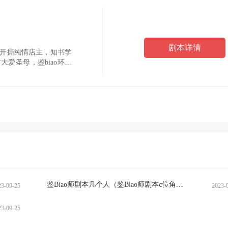
剧本详情
开撕纯情店主，知书学
爱圣母，鉴biao环节
.
鉴Biao师剧本几个人（鉴Biao师剧本c位角色）
23-09-25
2023-
23-09-25