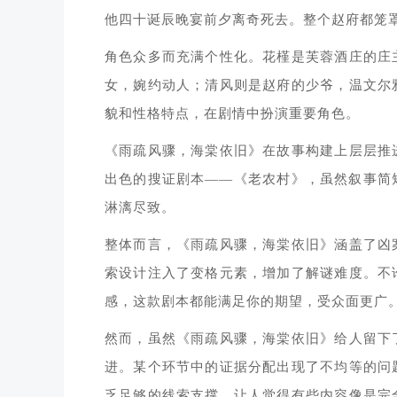
他四十诞辰晚宴前夕离奇死去。整个赵府都笼
角色众多而充满个性化。花槿是芙蓉酒庄的庄
女，婉约动人；清风则是赵府的少爷，温文尔
貌和性格特点，在剧情中扮演重要角色。
《雨疏风骤，海棠依旧》在故事构建上层层推
出色的搜证剧本——《老农村》，虽然叙事简
淋漓尽致。
整体而言，《雨疏风骤，海棠依旧》涵盖了凶
索设计注入了变格元素，增加了解谜难度。不
感，这款剧本都能满足你的期望，受众面更广
然而，虽然《雨疏风骤，海棠依旧》给人留下
进。某个环节中的证据分配出现了不均等的问
乏足够的线索支撑，让人觉得有些内容像是完