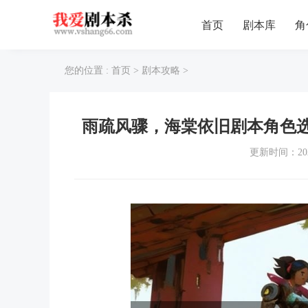
首页
剧本库
角
您的位置 :
首页
>
剧本攻略
>
雨疏风骤，海棠依旧剧本角色
更新时间：202