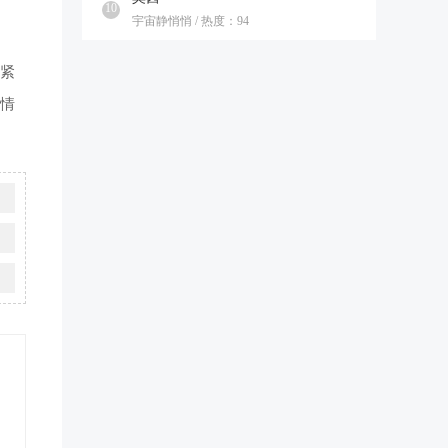
10
宇宙静悄悄 / 热度：94
紧
情