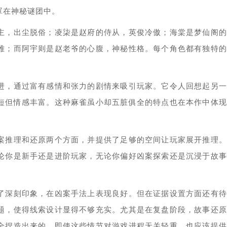
罩在神秘谜团中。
主，出尘脱俗；凌柒是赵府的侍从，英俊冷傲；海棠是梦仙阁的
雅；而阿宇则是赵老爷的心腹，神秘性格。每个角色都有独特的
进，通过富有感情和张力的剧情来吸引玩家。它令人回想起另一
短但情感丰富。这种麻雀虽小却五脏俱全的特点也在本作中体现
案推理和还原两个方面，并提供了足够的空间让玩家展开推理。
论你是新手还是进阶玩家，无论你偏好凶案探索还是沉浸于故事
。
了深刻印象，在凶案手法上表现良好。但在证据设置方面还有待
题，使得线索设计显得不够充实。尤其是在复盘阶段，故事还原
全捏造出来的。即使这些情节对游戏进程无关轻重，也应该提供