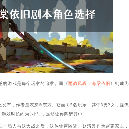
感的游戏是每个玩家的追求。而《
雨疏风骤，海棠依旧
》则成为
发布，作者是灰灰&东方。它面向5名玩家，其中3男2女，提
。游戏时长约为5小时，足够让你陶醉其中。
在一场人与妖大战之后，妖族销声匿迹。赵清誉作为赵家家主，