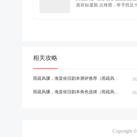
面容如凝脂 点绛唇，举手投足十
舞女 穿着拖地烟纱裙 牟晗春水
凌柒 赵府的侍从...
相关攻略
雨疏风骤，海棠依旧剧本测评推荐（雨疏风骤，海棠依旧剧本杀剧透）
20
雨疏风骤，海棠依旧剧本角色选择（雨疏风骤，海棠依旧剧本杀真相剧透）
20
Copyright 