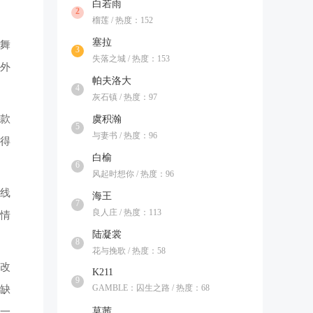
白若雨
2
榴莲 / 热度：152
塞拉
舞
3
失落之城 / 热度：153
外
帕夫洛大
4
灰石镇 / 热度：97
款
虞积瀚
5
与妻书 / 热度：96
得
白榆
6
风起时想你 / 热度：96
线
海王
7
良人庄 / 热度：113
情
陆凝裳
8
花与挽歌 / 热度：58
改
K211
9
GAMBLE：囚生之路 / 热度：68
缺
莫茜
一