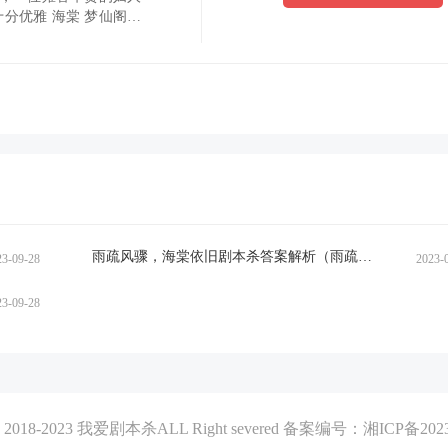
分优雅 海棠 梦仙阁的
 气质粉腻酥融 娇香欲滴
雨疏风骤，海棠依旧剧本杀答案解析（雨疏风骤，海棠依旧剧透故事复盘）
23-09-28
2023-
23-09-28
© 2018-2023
我爱剧本杀
ALL Right severed 备案编号：
湘ICP备2023