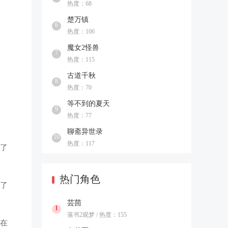
热度：68
楚万镇
6
热度：106
魔女2怪兽
7
热度：115
古道千秋
8
热度：70
等不到的夏天
9
热度：77
聊斋异世录
10
热度：117
了
热门角色
供了
芸茴
1
落书2观梦 / 热度：155
在