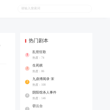
热门剧本
）
乱世狂歌
1
热度：74
生死棋
2
热度：86
九鼎博闻录·宋
3
热度：108
阴阳馆杀人事件
4
热度：146
窃云台
5