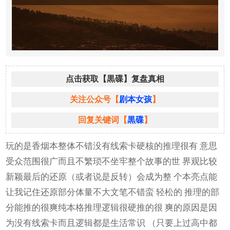
点击获取【黒碟】复盘真相
关注公众号【
剧本女孩
】
回复关键词【
黒碟
】
玩的是香烟本整体不错没有线索卡硬核的推理很有 意思
受众范围很广而且不繁琐不坐牢整个故事的世 界观比较
新颖最后的还原（或者说是反转）会成为整 个本亮点能
让我记住还原部分体量不大文笔不错蛮 轻松的 推理的部
分能推的很爽纯本格推理逻辑很硬推的很 爽的原因是因
为没有线索卡而且逻辑都是生活常识 （只要上过高中都