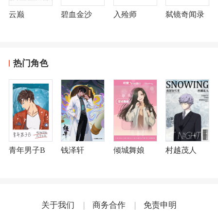
云巅
碧血金沙
入殓师
弑镜奇闻录
热门角色
青年男子B
钱泽轩
倾城舞娘
村越茂人
关于我们
|
商务合作
|
免责申明