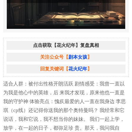
点击获取【花火纪年】复盘真相
关注公众号【
剧本女孩
】
回复关键词【
花火纪年
】
适合人群：被付出性格开朗活跃 剧情感受：我曾一直以
为我是他心中的英雄，后 来我才发现，原来他也一直是
我的守护神 体验亮点：愧疚最爱的人一直在我身边 李思
琪（cp线）还记得你送我的那个奥特曼吗？ 我经常和它
说话，我和它说，我不想当你的妹妹。 我们一起上学，
放学，在一起的日子，都弥足珍 贵。那天，我问我自