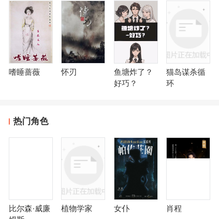
嗜睡蔷薇
怀刃
鱼塘炸了？
猫岛谋杀循
好巧？
环
热门角色
比尔森·威廉
植物学家
女仆
肖程