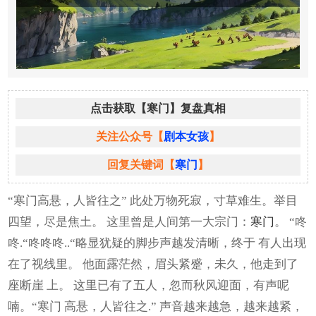
点击获取【寒门】复盘真相
关注公众号【
剧本女孩
】
回复关键词【
寒门
】
“寒门高悬，人皆往之” 此处万物死寂，寸草难生。举目
四望，尽是焦土。 这里曾是人间第一大宗门：
寒门
。 “咚
咚.“咚咚咚..“略显犹疑的脚步声越发清晰，终于 有人出现
在了视线里。 他面露茫然，眉头紧蹙，未久，他走到了
座断崖 上。 这里已有了五人，忽而秋风迎面，有声呢
喃。“寒门 高悬，人皆往之.” 声音越来越急，越来越紧，