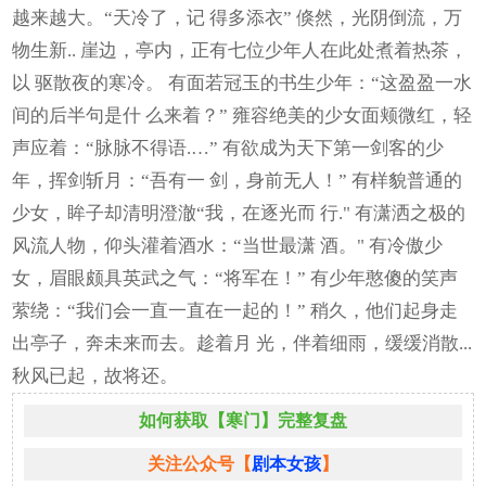
越来越大。“天冷了，记 得多添衣” 倏然，光阴倒流，万
物生新.. 崖边，亭内，正有七位少年人在此处煮着热茶，
以 驱散夜的寒冷。 有面若冠玉的书生少年：“这盈盈一水
间的后半句是什 么来着？” 雍容绝美的少女面颊微红，轻
声应着：“脉脉不得语.…” 有欲成为天下第一剑客的少
年，挥剑斩月：“吾有一 剑，身前无人！” 有样貌普通的
少女，眸子却清明澄澈“我，在逐光而 行." 有潇洒之极的
风流人物，仰头灌着酒水：“当世最潇 酒。" 有冷傲少
女，眉眼颇具英武之气：“将军在！” 有少年憨傻的笑声
萦绕：“我们会一直一直在一起的！” 稍久，他们起身走
出亭子，奔未来而去。趁着月 光，伴着细雨，缓缓消散...
秋风已起，故将还。
如何获取【寒门】完整复盘
关注公众号【
剧本女孩
】