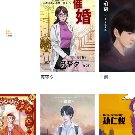
苏梦夕
司别