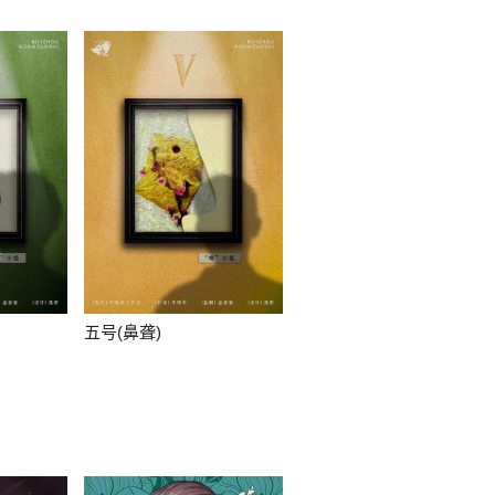
五号(鼻聋)