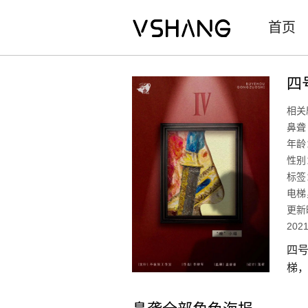
首页
四
相关
鼻聋
年龄
性别
标签
电梯
更新
2021
四号
梯