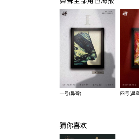
鼻聋全部角色海报
一号(鼻聋)
四号(鼻聋
猜你喜欢