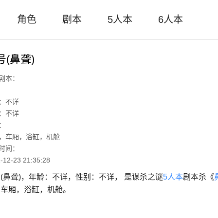
角色
剧本
5人本
6人本
号(鼻聋)
剧本：
：不详
：不详
：
，车厢，浴缸，机舱
时间：
-12-23 21:35:28
(鼻聋)，年龄：不详，性别：不详， 是谋杀之谜
5人本
剧本杀《
，车厢，浴缸，机舱。