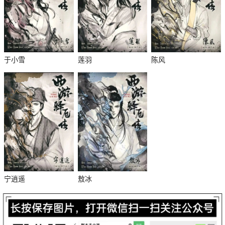
于小雪
莲羽
陈风
杀
宁逍遥
敖冰