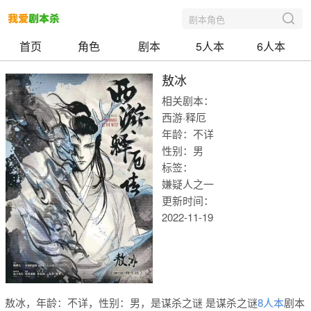
剧本角色
首页
角色
剧本
5人本
6人本
敖冰
相关剧本：
西游·释厄
年龄：不详
性别：男
标签：
嫌疑人之一
更新时间：
2022-11-19
我爱剧本
敖冰，年龄：不详，性别：男，是谋杀之谜 是谋杀之谜
8人本
剧本