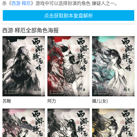
杀《
西游·释厄
》游戏中可以选择扮演的角色 嫌疑人之一。
点击获取剧本复盘解析
西游·释厄全部角色海报
苏睺
阿力
媚儿(女)