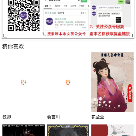
猜你喜欢
魏卿
裴言川
花莹莹