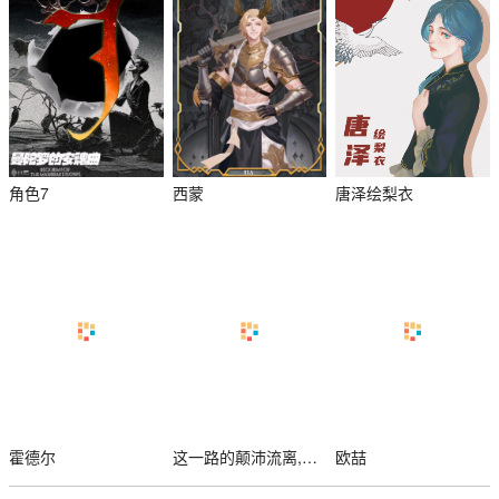
角色7
西蒙
唐泽绘梨衣
霍德尔
这一路的颠沛流离,能否为我点亮回家的方向
欧喆