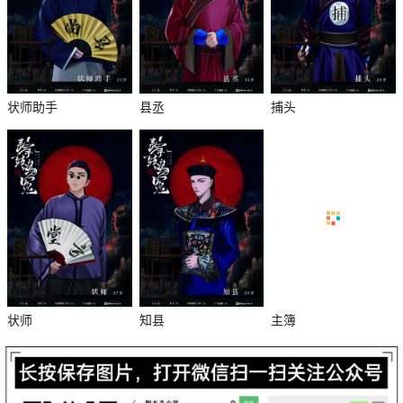
状师助手
县丞
捕头
杀
状师
知县
主簿