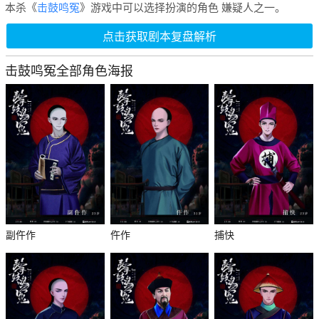
本杀《
击鼓鸣冤
》游戏中可以选择扮演的角色 嫌疑人之一。
点击获取剧本复盘解析
击鼓鸣冤全部角色海报
副仵作
仵作
捕快