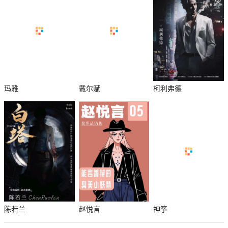
玛雅
戴尔赋
柯利弗德
陈若兰
赵悦言
神筝