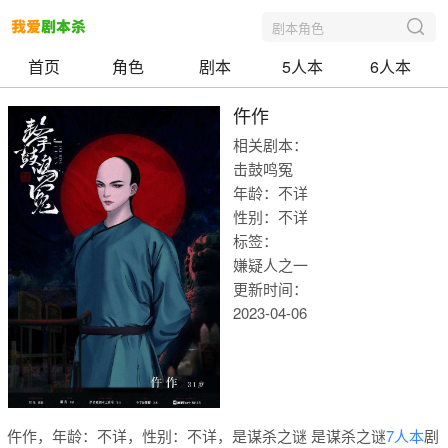
剧本角色
首页
角色
剧本
5人本
6人本
仵作
相关剧本：
击鼓鸣冤
年龄：不详
性别：不详
标签：
嫌疑人之一
更新时间：
2023-04-06
我爱剧本
仵作，年龄：不详，性别：不详，是谋杀之谜 是谋杀之谜
7人本
剧