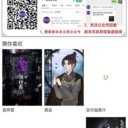
猜你喜欢
袁梓蔷
离岩
吉尔伽美什