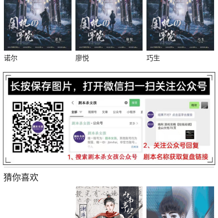
诺尔
廖悦
巧生
杀
猜你喜欢