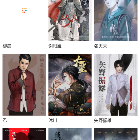
柳晨
谢归雁
张天天
乙
沐川
矢野振雄