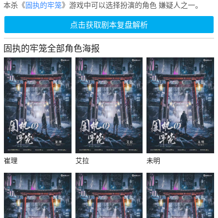
本杀《
固执的牢笼
》游戏中可以选择扮演的角色 嫌疑人之一。
点击获取剧本复盘解析
固执的牢笼全部角色海报
崔理
艾拉
未明