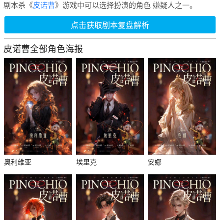
剧本杀《
皮诺曹
》游戏中可以选择扮演的角色 嫌疑人之一。
点击获取剧本复盘解析
皮诺曹全部角色海报
奥利维亚
埃里克
安娜