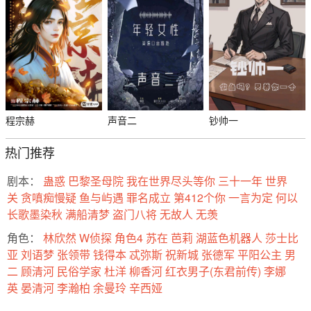
程宗赫
声音二
钞帅一
热门推荐
剧本：
蛊惑
巴黎圣母院
我在世界尽头等你
三十一年
世界
关
贪嗔痴慢疑
鱼与屿遇
罪名成立
第412个你
一言为定
何以
长歌墨染秋
满船清梦
盗门八将
无故人
无羡
角色：
林欣然
W侦探
角色4
苏在
芭莉
湖蓝色机器人
莎士比
亚
刘语梦
张领带
钱得本
忒弥斯
祝新城
张德军
平阳公主
男
二
顾清河
民俗学家
杜洋
柳香河
红衣男子(东君前传)
李娜
英
晏清河
李瀚柏
余曼玲
辛西娅