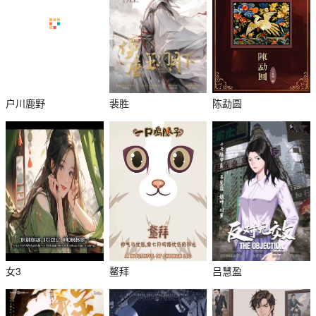
户川鹿野
裴胜
陈勐圆
女3
鳌拜
吕慧盈