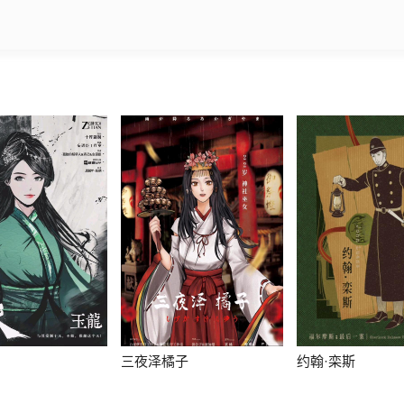
三夜泽橘子
约翰·栾斯