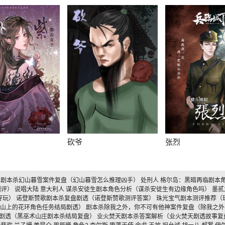
砍爷
张烈
）
剧本杀幻山暮雪案件复盘（幻山暮雪怎么推理凶手）
处刑人
格尔岛：黑暗再临剧本
测评）
说唱大陆
意大利人
谋杀安徒生剧本角色分析（谋杀安徒生有边缘角色吗）
墨贰
好玩）
诺登斯赞歌剧本杀复盘剧透（诺登斯赞歌测评答案）
珠光宝气剧本测评推荐（
高山上的花环角色任务结局剧透）
剧本杀除我之外，你不可有他神案件复盘（除我之
剧透（黑巫术山庄剧本杀结局复盘）
业火焚天剧本杀答案解析（业火焚天剧透故事复