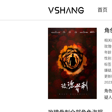
首页
角
相关
玫瑰
年龄
性别
标签
嫌疑
更新
2023
角色
疑