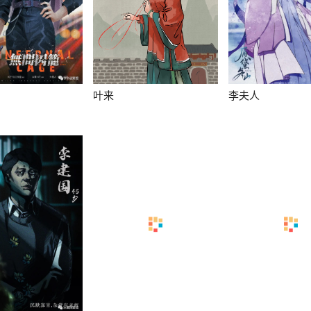
叶来
李夫人