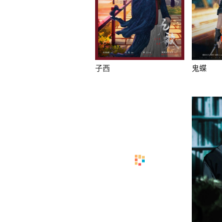
子西
鬼蝶