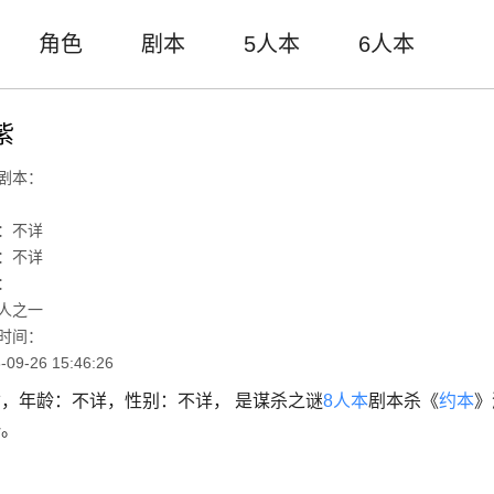
角色
剧本
5人本
6人本
紫
剧本：
：不详
：不详
：
人之一
时间：
-09-26 15:46:26
，年龄：不详，性别：不详， 是谋杀之谜
8人本
剧本杀《
约本
》
一。