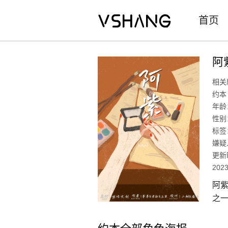
首页
阿
相关
约本
年龄
性别
标签
嫌疑
更新
2023
阿紫
之