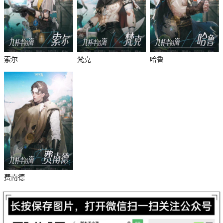
索尔
梵克
哈鲁
杀
费南德