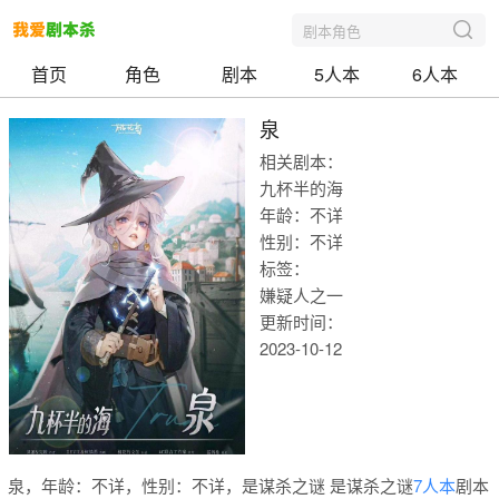
剧本角色
首页
角色
剧本
5人本
6人本
泉
相关剧本：
九杯半的海
年龄：不详
性别：不详
标签：
嫌疑人之一
更新时间：
2023-10-12
我爱剧本
泉，年龄：不详，性别：不详，是谋杀之谜 是谋杀之谜
7人本
剧本