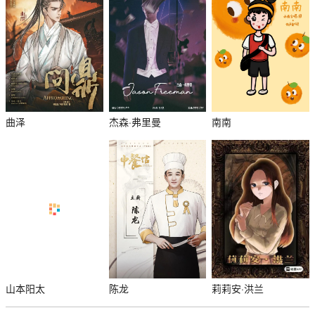
曲泽
杰森·弗里曼
南南
山本阳太
陈龙
莉莉安·洪兰