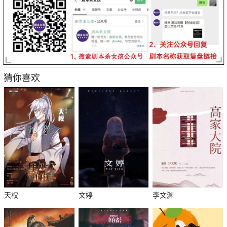
猜你喜欢
天权
文婷
李文渊