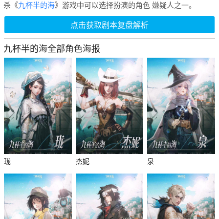
杀《
九杯半的海
》游戏中可以选择扮演的角色 嫌疑人之一。
点击获取剧本复盘解析
九杯半的海全部角色海报
珑
杰妮
泉