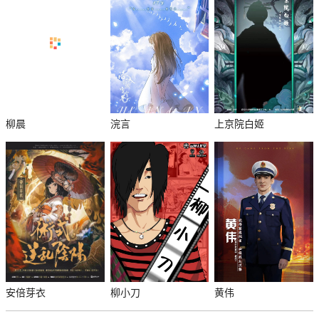
柳晨
浣言
上京院白姬
安倍芽衣
柳小刀
黄伟