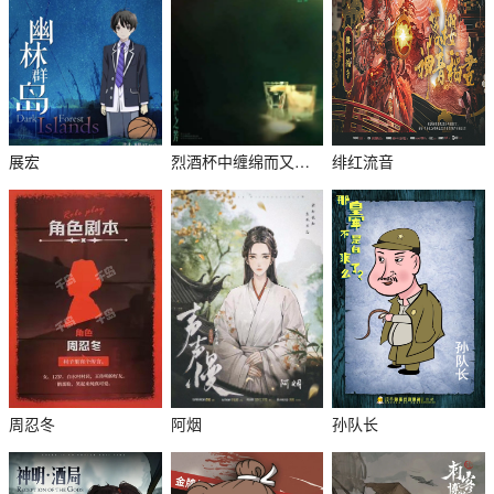
展宏
烈酒杯中缠绵而又痴迷之泪
绯红流音
周忍冬
阿烟
孙队长