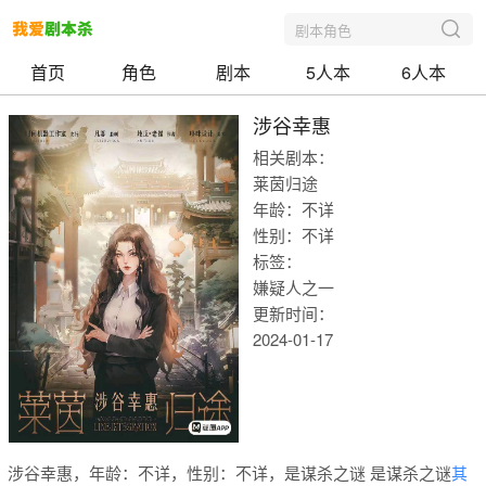
剧本角色
首页
角色
剧本
5人本
6人本
涉谷幸惠
相关剧本：
莱茵归途
年龄：不详
性别：不详
标签：
嫌疑人之一
更新时间：
2024-01-17
我爱剧本
涉谷幸惠，年龄：不详，性别：不详，是谋杀之谜 是谋杀之谜
其