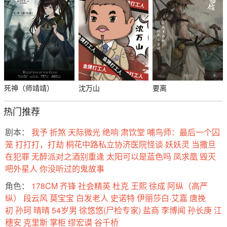
死神（师靖靖）
沈万山
要离
热门推荐
剧本：
我予
折煞
天际微光
绝响
肃饮堂
哺鸟师：最后一个囚
笼
打打打，打劫
桐花中路私立协济医院怪谈
妖妖灵
当撒旦
在犯罪
无醉派对之酒别重逢
太阳可以是蓝色吗
凤求凰
毁灭
吧外星人
你没听过的鬼故事
角色：
178CM
齐锋
社会精英
杜克
王熙
徐成
阿纵（高严
纵）
段云风
莫宝宝
白发老人
史诺特
伊丽莎白·艾嘉
唐挽
初
孙珂
晴晴
54岁男
徐悠悠(尸检专家)
盐商
李博闻
孙长庚
江
穗安
克里斯
掌柜
缪宏谟
谷千桥