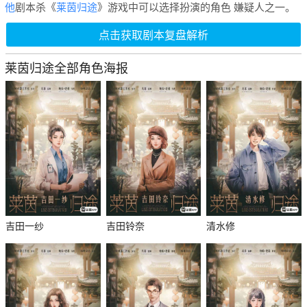
他
剧本杀《
莱茵归途
》游戏中可以选择扮演的角色 嫌疑人之一。
点击获取剧本复盘解析
莱茵归途全部角色海报
吉田一纱
吉田铃奈
清水修