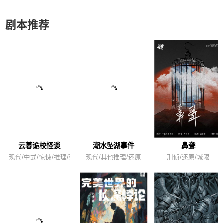
剧本推荐
云暮诡校怪谈
潮水坠湖事件
鼻聋
现代/中式/惊悚/推理/变格
现代/其他推理/还原
刑侦/还原/城限