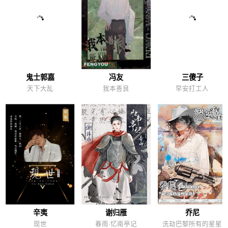
鬼士郭嘉
冯友
三傻子
天下大乱
我本善良
早安打工人
辛夷
谢归雁
乔尼
现世
春雨·忆南亭记
洗劫巴黎所有的星星