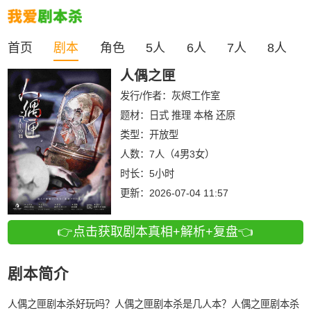
首页
剧本
角色
5人
6人
7人
8人
人偶之匣
发行/作者：
灰烬工作室
题材：日式 推理 本格 还原
类型：
开放型
人数：
7人（4男3女）
时长：
5小时
更新：
2026-07-04 11:57
👉点击获取剧本真相+解析+复盘👈
剧本简介
人偶之匣剧本杀好玩吗？人偶之匣剧本杀是几人本？人偶之匣剧本杀