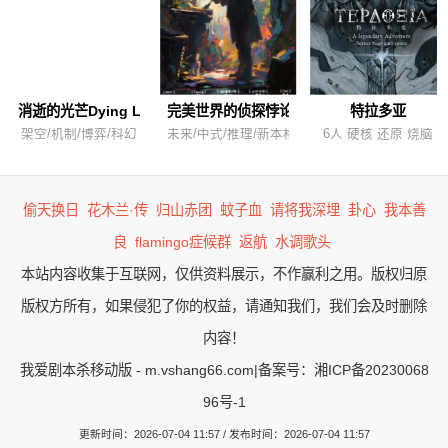
消逝的光芒Dying Light
完美世界的侦探悖论
特拉多亚
架空/机制/博弈/科幻
未来/中式/推理/新本格
6人 硬核 还原 烧脑
偷天换日
花木兰·传
归山赤团
蚊子血
请将我深埋
卦心
我本善
良
flamingo症候群
返航
水调歌头
本站内容收集于互联网，仅供资料展示，不作赢利之用。版权归原
版权方所有，如果侵犯了你的权益，请通知我们，我们会及时删除
内容！
我爱剧本杀移动版 - m.vshang66.com
|
备案号：湘ICP备20230068
96号-1
更新时间：2026-07-04 11:57 / 发布时间：2026-07-04 11:57