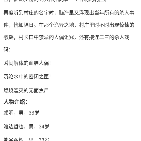
再度听到村庄的名字时，脑海里又浮现出当年所有的杀人事
件，恍如隔日。在那个诡异之地，村庄里时不时出现惊悚的
歌谣，村长口中禁忌的人偶诅咒，还有接连二三的杀人戏
码：
瞬间解体的血腥人偶！
沉沦水中的密闭之匣！
燃烧湮灭的无面焦尸
人物介绍：
颜明，男，33岁
渡边哲也，男，34岁
熊谷弘树，男，33岁