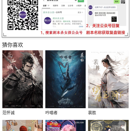
猜你喜欢
范怀诚
吟唱者
裴胜