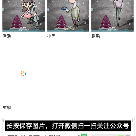
潘潘
小孟
鹏鹏
杀
阿曌