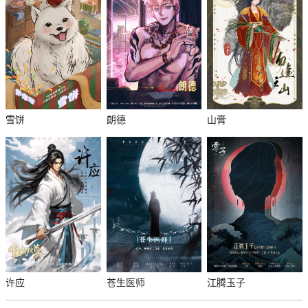
雪饼
朗德
山膏
许应
苍生医师
江腾玉子