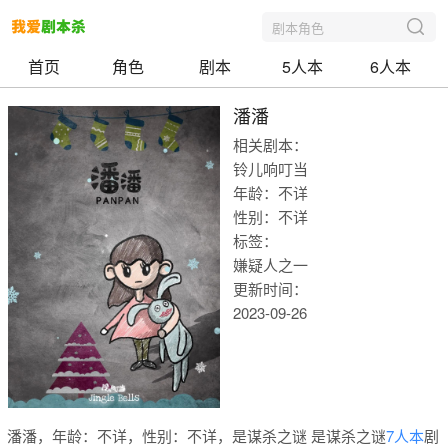
剧本角色
首页
角色
剧本
5人本
6人本
潘潘
相关剧本：
铃儿响叮当
年龄：不详
性别：不详
标签：
嫌疑人之一
更新时间：
2023-09-26
我爱剧本
潘潘，年龄：不详，性别：不详，是谋杀之谜 是谋杀之谜
7人本
剧