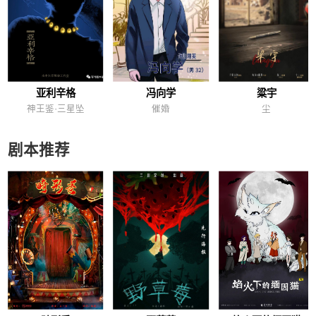
亚利辛格
冯向学
粱宇
神王鉴·三星坠
催婚
尘
剧本推荐