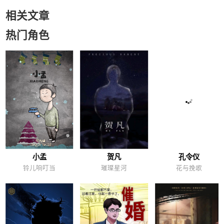
相关文章
热门角色
小孟
贺凡
孔令仪
铃儿响叮当
璀璨星河
花与挽歌