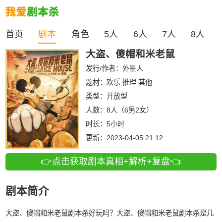
首页
剧本
角色
5人
6人
7人
8人
大盗、傻帽和米老鼠
发行/作者：
外星人
题材：欢乐 推理 其他
类型：
开放型
人数：
8人（6男2女）
时长：
5小时
更新：
2023-04-05 21:12
👉点击获取剧本真相+解析+复盘👈
剧本简介
大盗、傻帽和米老鼠剧本杀好玩吗？大盗、傻帽和米老鼠剧本杀是几