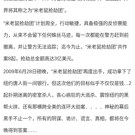
界将其称之为“米老鼠抢劫团"。
“米老鼠抢劫团"计划周全，行动敏捷，具备极强的反侦察能
力，从来不会留下任何蛛丝马迹，每一次都能在警方赶到前
撤离，并让警方无法追踪；迄今为止，“米老鼠抢劫团"共作
案8起，抢劫总金额高达3亿美元。
2009年6月28日磅晚，“米老鼠抢劫团”再度出手，成功拿下了
纽约唐人街一间银行，但这次他们的目标似乎不仅仅是钱…2
起扑朔迷离的密室杀人，丧心病狂的大逃杀、震惊纽约的黑
帮火拼、还有那横跨全美的连环大劫案．．．．神秘的幕后
黑手不止一个，所有的阴谋、诡计、谎言、真相，都将在今
晚得到答案……