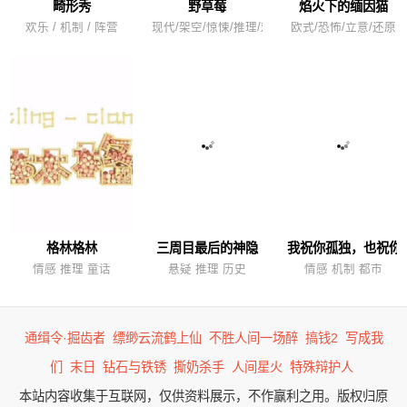
畸形秀
野草莓
焰火下的缅因猫
欢乐 / 机制 / 阵营
现代/架空/惊悚/推理/欢乐/新本格
欧式/恐怖/立意/还原
格林格林
三周目最后的神隐
我祝你孤独，也祝你
情感 推理 童话
悬疑 推理 历史
情感 机制 都市
通缉令·掘齿者
缥缈云流鹤上仙
不胜人间一场醉
搞钱2
写成我
们
末日
钻石与铁锈
撕奶杀手
人间星火
特殊辩护人
本站内容收集于互联网，仅供资料展示，不作赢利之用。版权归原