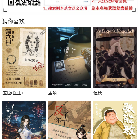
猜你喜欢
宝拉(医生)
孟响
伍德