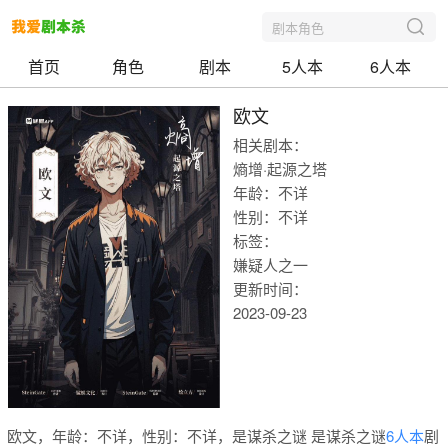
剧本角色
首页
角色
剧本
5人本
6人本
欧文
相关剧本：
熵增·起源之塔
年龄：不详
性别：不详
标签：
嫌疑人之一
更新时间：
2023-09-23
我爱剧本
欧文，年龄：不详，性别：不详，是谋杀之谜 是谋杀之谜
6人本
剧