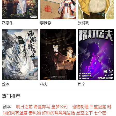
路忍冬
李雅静
张能教
敖冰
杨志
司宁
热门推荐
剧本：
明日之前
希夏邦马
噩梦公司：怪物制造
三重冠冕
时
间如果有温度
秦风颂
好帅的吨吨吨冒险
星空之下
七个密