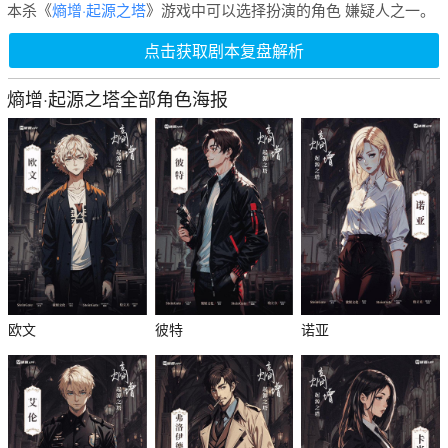
本杀《
熵增·起源之塔
》游戏中可以选择扮演的角色 嫌疑人之一。
点击获取剧本复盘解析
熵增·起源之塔全部角色海报
欧文
彼特
诺亚